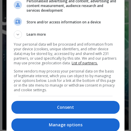
Personalised advertising and content, advertising and
content measurement, audience research and
services development
Store and/or access information on a device
Learn more
Your personal data will be processed and information from
your device (cookies, unique identifiers, and other device
data) may be stored by, accessed by and shared with 231
partners, or used specifically by this site. We and our partners
may use precise geolocation data.
List of partners.
Some vendors may process your personal data on the basis
of legitimate interest, which you can object to by managing
your options below. Look for a link at the bottom of this page
or in the site menu to manage or withdraw consent in privacy
and cookie settings.
Consent
أسبوع ذهبي في عالم الفلك.. انفراجات مالية
وعاطفية وأحد الأبراج يتربع على عرش الحظ
Manage options