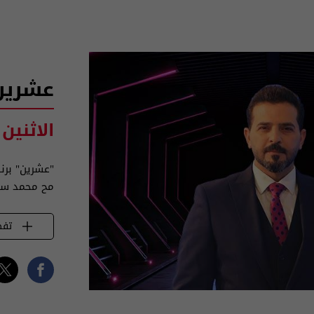
عشرين
الاثنين
"عشرين" برن
مح محمد س
تفض