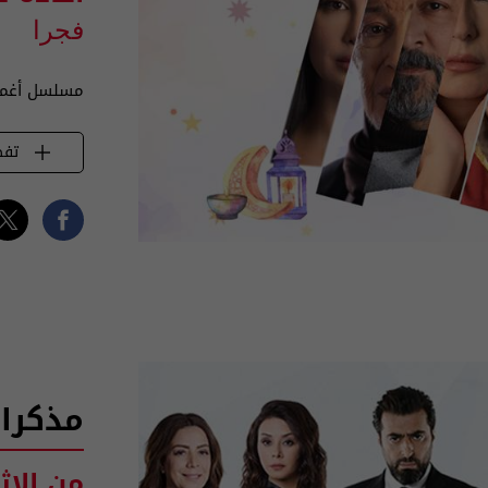
فجرا
مسلسل أغمض
تفض
مذكرا
من الاث