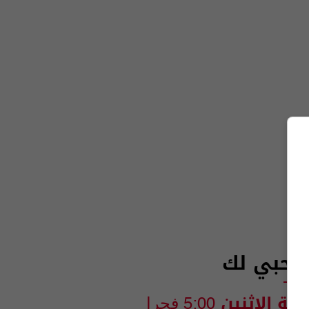
ر حبي لك
انية الاثنين
5:00 فجرا