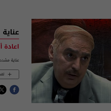
عناية
اعادة أ
عناية مشددة م
تفض