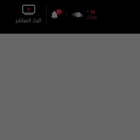
o
32
27
بغداد
البث المباشر
بالصورة
بالصوت