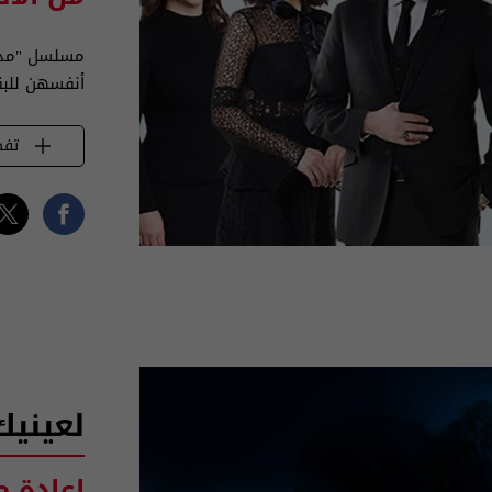
مسلسل "مذك
أنفسهن للبق
تفض
لعينيك
اعادة م