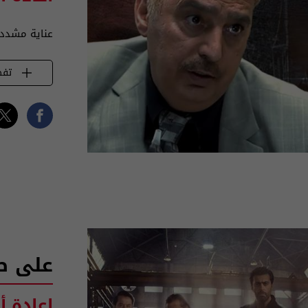
عناية مشددة م
تفض
على ص
اعادة أ