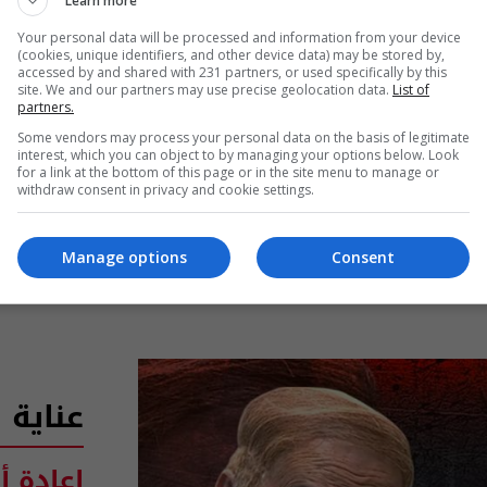
Learn more
Your personal data will be processed and information from your device
"نون النسو
(cookies, unique identifiers, and other device data) may be stored by,
accessed by and shared with 231 partners, or used specifically by this
site. We and our partners may use precise geolocation data.
List of
partners.
تفض
Some vendors may process your personal data on the basis of legitimate
interest, which you can object to by managing your options below. Look
for a link at the bottom of this page or in the site menu to manage or
withdraw consent in privacy and cookie settings.
Manage options
Consent
عناية
اعادة أ