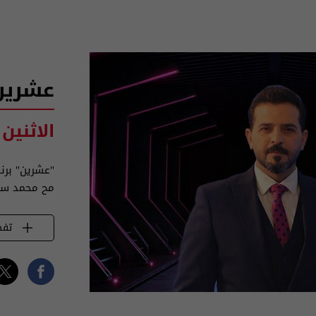
عشرين
الاثنين
"عشرين" برن
مح محمد س
تفض