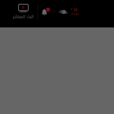
o
32
31
بغداد
البث المباشر
بالصورة
بالصوت