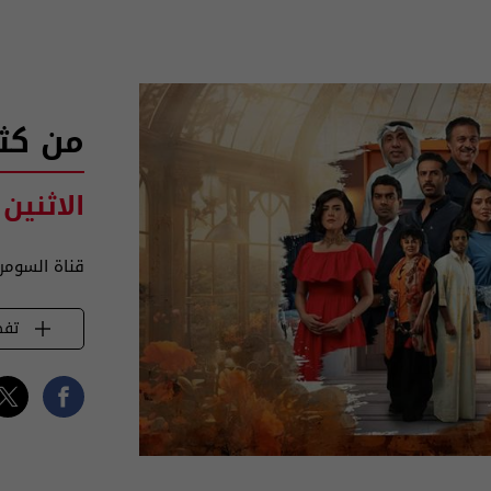
من كث
الاثنين 
قناة السومر
تفض