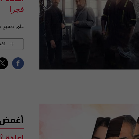
فجرا
على صفيح س
تفض
أغمض 
اعادة ث