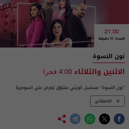
21:00
المدة: 90 دقيقة
نون النسوة
الاثنين والثلاثاء
4:00 فجرا
"نون النسوة" مسلسل كويتي مشوّق يُعرض على السومرية
تفضيلاتي