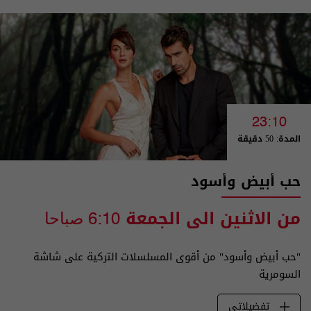
23:10
المدة: 50 دقيقة
حب أبيض وأسود
من الاثنين الى الجمعة
6:10 صباحا
"حب أبيض وأسود" من أقوى المسلسلات التركية على شاشة
السومرية
تفضيلاتي