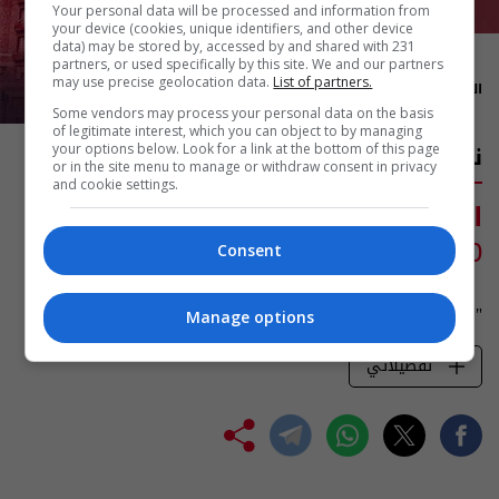
Your personal data will be processed and information from
your device (cookies, unique identifiers, and other device
data) may be stored by, accessed by and shared with 231
23:00
partners, or used specifically by this site. We and our partners
may use precise geolocation data.
List of partners.
المدة: 60 دقيقة
Some vendors may process your personal data on the basis
of legitimate interest, which you can object to by managing
نون النسوة
your options below. Look for a link at the bottom of this page
or in the site menu to manage or withdraw consent in privacy
and cookie settings.
اعادة أولى من الاثنين الى الجمعة
Consent
6:00 فجرا
"نون النسوة" مسلسل كويتي مشوّق يُعرض على السومرية
Manage options
تفضيلاتي