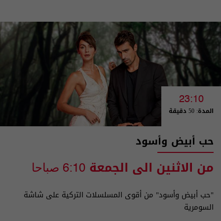
23:10
المدة: 50 دقيقة
حب أبيض وأسود
من الاثنين الى الجمعة
6:10 صباحا
"حب أبيض وأسود" من أقوى المسلسلات التركية على شاشة
السومرية