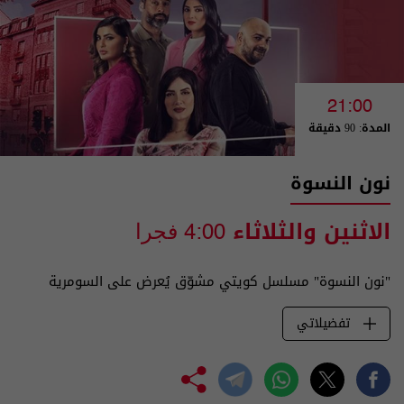
21:00
المدة: 90 دقيقة
نون النسوة
الاثنين والثلاثاء
4:00 فجرا
"نون النسوة" مسلسل كويتي مشوّق يُعرض على السومرية
تفضيلاتي