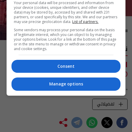
Your personal data will be processed and information from
your device (cookies, unique identifiers, and other device
data) may be stored by, accessed by and shared with 231
partners, or used specifically by this site. We and our partners
may use precise geolocation data.
List of partners.
23:00
Some vendors may process your personal data on the basis
المدة: 60 دقيقة
of legitimate interest, which you can object to by managing
your options below. Look for a link at the bottom of this page
or in the site menu to manage or withdraw consent in privacy
نون النسوة
and cookie settings.
اعادة أولى من الاثنين الى الجمعة
Consent
6:00 فجرا
Manage options
"نون النسوة" مسلسل كويتي مشوّق يُعرض على السومرية
تفضيلاتي