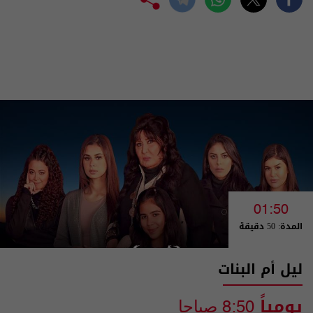
01:50
المدة: 50 دقيقة
ليل أم البنات
يومياً
8:50 صباحا