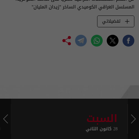
المسلسل العراقي الكوميدي الساخر "زيدان المليان"
تفضيلاتي
السبت
ا
28 كانون الثاني
29 ك
03:30