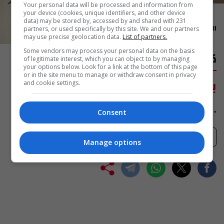
Your personal data will be processed and information from
your device (cookies, unique identifiers, and other device
01:50
data) may be stored by, accessed by and shared with 231
المدة: 50 دقيقة
partners, or used specifically by this site. We and our partners
may use precise geolocation data.
List of partners.
Some vendors may process your personal data on the basis
كرسي الزعيم
of legitimate interest, which you can object to by managing
your options below. Look for a link at the bottom of this page
or in the site menu to manage or withdraw consent in privacy
يوميا
and cookie settings.
8:50 صباحا
"كرسي الزعيم" مسلسل سوري تتكشف فيه سلسلة من الجرائم
Consent
تفضيلاتي
Manage options