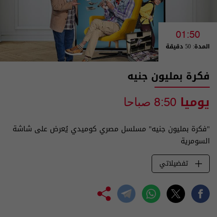
01:50
المدة: 50 دقيقة
فكرة بمليون جنيه
يوميا
8:50 صباحا
"فكرة بمليون جنيه" مسلسل مصري كوميدي يُعرض على شاشة
السومرية
تفضيلاتي