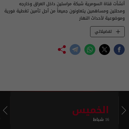
أنشأت قناة السومرية شبكة مراسلين داخل العراق وخارجه
ومحللين ومساهمين يتعاونون جميعاً من أجل تأمين تغطية فورية
وموضوعية لأحداث النهار
تفضيلاتي
الخميس
ا
16 شباط
17