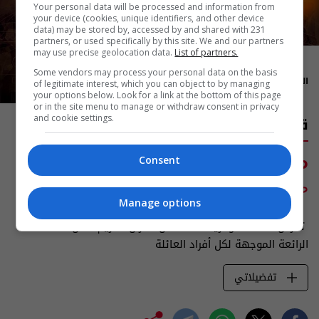
Your personal data will be processed and information from
your device (cookies, unique identifiers, and other device
data) may be stored by, accessed by and shared with 231
partners, or used specifically by this site. We and our partners
may use precise geolocation data.
List of partners.
00:00
Some vendors may process your personal data on the basis
المدة: 59 دقيقة
of legitimate interest, which you can object to by managing
your options below. Look for a link at the bottom of this page
or in the site menu to manage or withdraw consent in privacy
قصص الآيات في القرآن
and cookie settings.
من الخميس الى السبت
Consent
الساعة 7:00
صباحا
Manage options
تعرض قناة السومرية قصصاً من القرآن الكريم ضمن السلسلة
الرائعة الموجهة لكل أفراد العائلة
تفضيلاتي