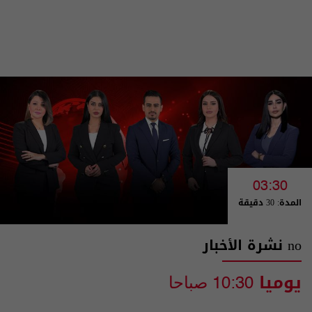
03:30
المدة: 30 دقيقة
no نشرة الأخبار
يوميا
10:30 صباحا