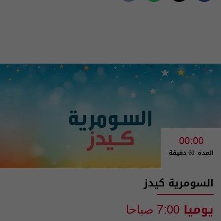
00:00
المدة: 60 دقيقة
السومرية كيدز
يوميا
7:00 صباحا