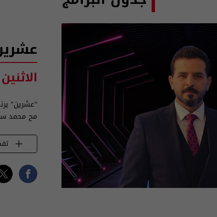
عشرين
الاثنين
"عشرين" برن
مح محمد س
تفض