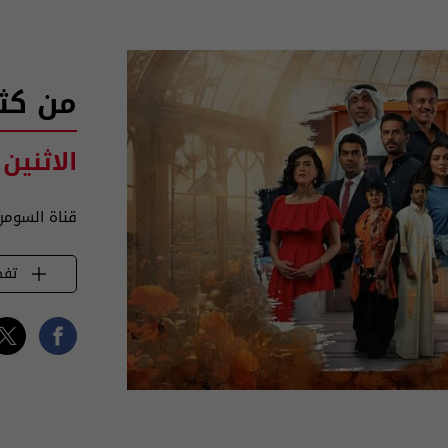
من كث
الاثنين 
قناة السومر
تفض