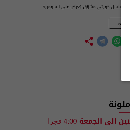
ة" مسلسل كويتي مشوّق يُعرض على السومرية
يلاتي
لونة
نين الى الجمعة
4:00 فجرا