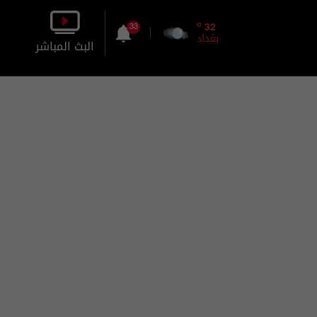
o
32
33
بغداد
البث المباشر
بالصورة
بالصوت