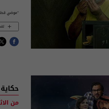
"موضي قطعة
تفض
حكاية 
من الاث