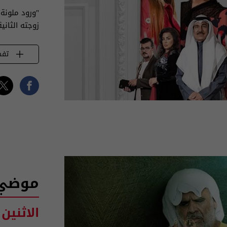
"ورود ملونة
زوجته الثانية
تفض
موضي 
الاثنين 