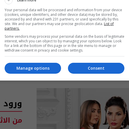
Learn more
"نون النسو
Your personal data will be processed and information from your device
(cookies, unique identifiers, and other device data) may be stored by,
accessed by and shared with 231 partners, or used specifically by this
تفض
site. We and our partners may use precise geolocation data.
List of
partners.
Some vendors may process your personal data on the basis of legitimate
interest, which you can object to by managing your options below. Look
for a link at the bottom of this page or in the site menu to manage or
withdraw consent in privacy and cookie settings.
Manage options
Consent
ورود م
من الاث