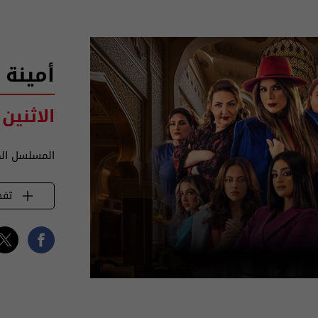
أمينة 
الاثنين 
المسلسل الك
تفض