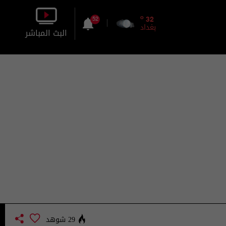
o
32
52
بغداد
البث المباشر
بالصورة
بالصوت
29 شوهد