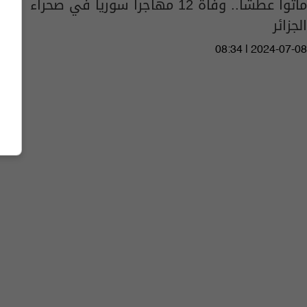
ماتوا عطشا.. وفاة 12 مهاجرا سوريا في صحراء
الجزائر
08:34 | 2024-07-08