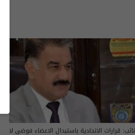
نائب: قرارات الاتحادية باستبدال الاعضاء فوضى لا