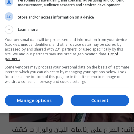
Personalised advertising and content, advertising and content
06:27 | 2019-07-17
measurement, audience research and services development
Store and/or access information on a device
Learn more
Your personal data will be processed and information from your device
(cookies, unique identifiers, and other device data) may be stored by,
accessed by and shared with 231 partners, or used specifically by this
site. We and our partners may use precise geolocation data.
List of
partners.
Some vendors may process your personal data on the basis of legitimate
interest, which you can object to by managing your options below. Look
for a link at the bottom of this page or in the site menu to manage or
withdraw consent in privacy and cookie settings.
Manage options
Consent
نائب: الصراع على رئاسات اللجان والوزارات كشف