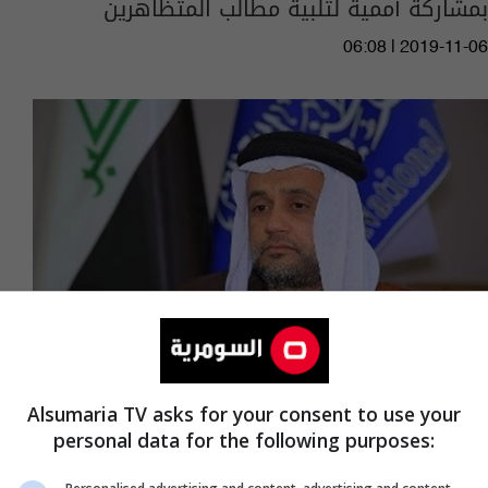
بمشاركة أممية لتلبية مطالب المتظاهرين
06:08 | 2019-11-06
Alsumaria TV asks for your consent to use your
عضو بالحكمة يطالب البرلمان بإحالة تعيبان للجنة
personal data for the following purposes:
السلوك النيابي تمهيدا لرفع الحصانة عنه