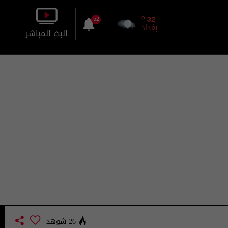
o
32
52
بغداد
البث المباشر
بالصورة
بالصوت
26 شوهد