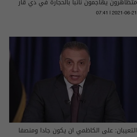
متظاهرون يهاجمون نائباً بالحجارة في ذي قار
07:41 | 2021-06-21
التعيبان: على الكاظمي ان يكون جادا ومنصفا