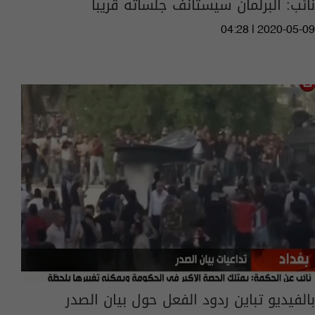
نائب: البرلمان سيستأنف جلساته قريبا
04:28 | 2020-05-09
بالفيديو تباين ردود الفعل حول بيان الصدر