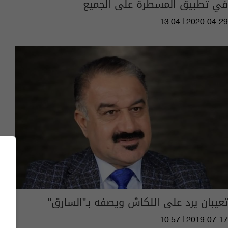
في تطبيق المسطرة على الجميع
13:04 | 2020-04-29
تعيبان يرد على اللكاش ويصفه بـ"السارق"
10:57 | 2019-07-17