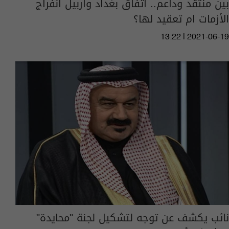
بين منتقد وداعم.. اتفاق بغداد واربيل انفراج
الأزمات ام تعقيد لها؟
13:22 | 2021-06-19
نائب يكشف عن توجه لتشكيل لجنة "محايدة"