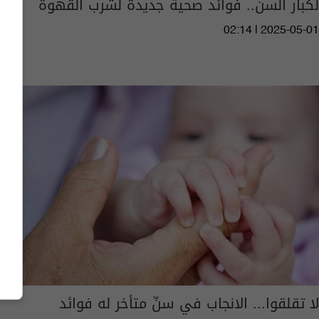
لكبار السن.. فوائد صحية جديدة لشرب القهوة
02:14 | 2025-05-01
لا تقلقوا... الانجاب في سنّ متأخر له فوائد