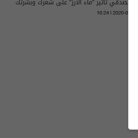
لن تصدقي تأثير "ماء الأرز" على شعرك وبشرتك
10:24 | 2020-05-26