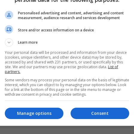
دراستان تكشفان تأثيراً "مذهلاً" لأدوية الذهان
على عدوى كورونا
Personalised advertising and content, advertising and content
measurement, audience research and services development
17:40 | 2021-04-11
Store and/or access information on a device
Learn more
Your personal data will be processed and information from your device
(cookies, unique identifiers, and other device data) may be stored by,
accessed by and shared with 231 partners, or used specifically by this
site. We and our partners may use precise geolocation data.
List of
partners.
Some vendors may process your personal data on the basis of legitimate
interest, which you can object to by managing your options below. Look
for a link at the bottom of this page or in the site menu to manage or
withdraw consent in privacy and cookie settings.
Manage options
Consent