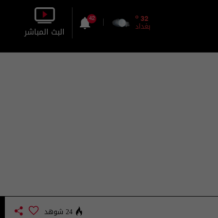
o
32
42
بغداد
البث المباشر
بالصورة
بالصوت
24 شوهد