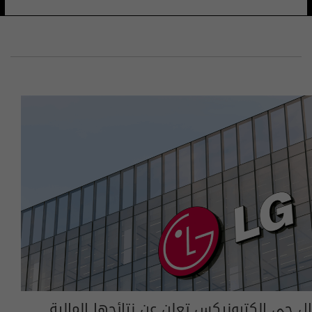
إل جي إلكترونيكس تعلن عن نتائجها المالية