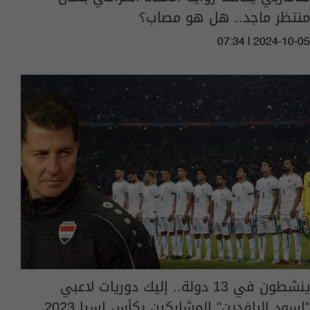
منتظر ماجد.. هل هو مصاب؟
07:34 | 2024-10-05
ينشطون في 13 دولة.. إليك دوريات لاعبي
"اسود الرافدين" المشاركين بكأس اسيا 2023