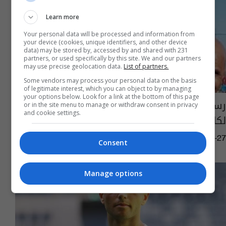
Learn more
Your personal data will be processed and information from
your device (cookies, unique identifiers, and other device
data) may be stored by, accessed by and shared with 231
partners, or used specifically by this site. We and our partners
may use precise geolocation data.
List of partners.
Some vendors may process your personal data on the basis
of legitimate interest, which you can object to by managing
your options below. Look for a link at the bottom of this page
رسمياً.. جعاز يصدر جوازه العراقي ويصبح متاحاً
or in the site menu to manage or withdraw consent in privacy
and cookie settings.
لكاتانيتش
13:09 | 2020-10-27
Consent
Manage options