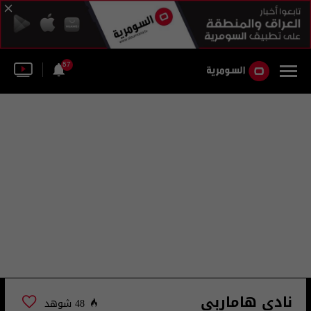
57
نادي هاماربي
48 شوهد