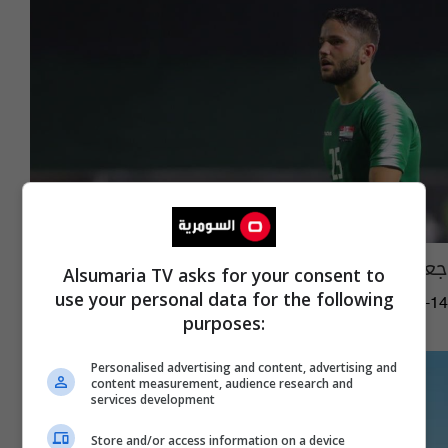
جعاز يرفض ارتداء قميص اسود الرافدين
Alsumaria TV asks for your consent to
use your personal data for the following
11:23 | 2020-12-14
purposes:
Personalised advertising and content, advertising and
content measurement, audience research and
services development
Store and/or access information on a device