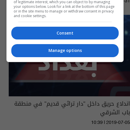
10:37 | 2019-07-31
of legitimate interest, which you can object to by managing
your options below. Look for a link at the bottom of this page
or in the site menu to manage or withdraw consent in privacy
and cookie settings.
Consent
Manage options
اندلاع حريق داخل "دار تراثي قديم" في منطقة
باب الشرقي
10:39 | 2019-07-05