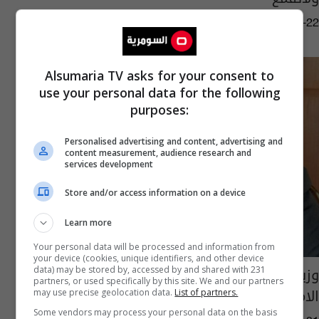
03:58 | 2019-11-22
Alsumaria TV asks for your consent to
use your personal data for the following
purposes:
Personalised advertising and content, advertising and
content measurement, audience research and
services development
Store and/or access information on a device
Learn more
Your personal data will be processed and information from
your device (cookies, unique identifiers, and other device
وزير التربية يعلن اسماء الطلبة الاوائل في نتائج
data) may be stored by, accessed by and shared with 231
partners, or used specifically by this site. We and our partners
الامتحانات لعموم العراق
may use precise geolocation data.
List of partners.
Some vendors may process your personal data on the basis