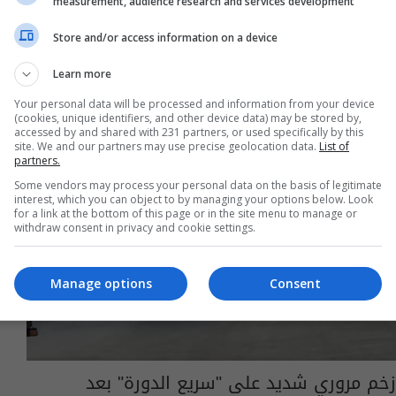
measurement, audience research and services development
Store and/or access information on a device
Learn more
Your personal data will be processed and information from your device
(cookies, unique identifiers, and other device data) may be stored by,
accessed by and shared with 231 partners, or used specifically by this
site. We and our partners may use precise geolocation data.
List of
partners.
Some vendors may process your personal data on the basis of legitimate
interest, which you can object to by managing your options below. Look
for a link at the bottom of this page or in the site menu to manage or
withdraw consent in privacy and cookie settings.
Manage options
Consent
زخم مروري شديد على "سريع الدورة" بعد