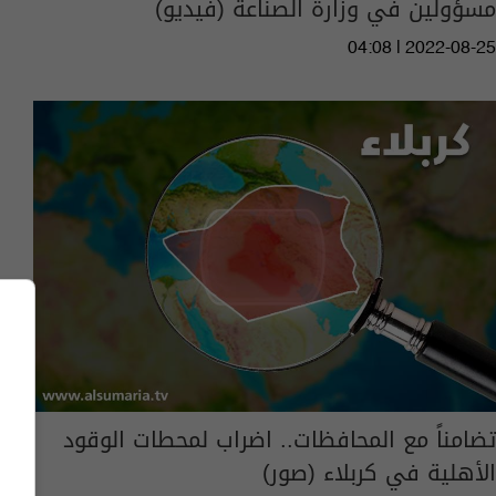
مسؤولين في وزارة الصناعة‎‎ (فيديو)
04:08 | 2022-08-25
تضامناً مع المحافظات.. اضراب لمحطات الوقود
الأهلية في كربلاء (صور)