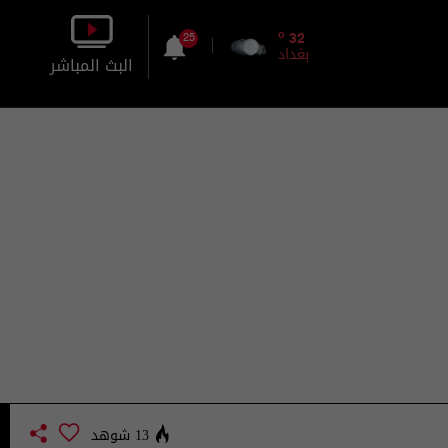
o
32
25
بغداد
البث المباشر
بالصورة
بالصوت
13 شوهد