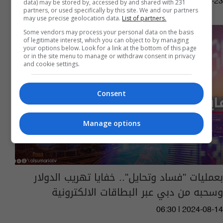
06:28 | 2024-09-23
data) may be stored by, accessed by and shared with 231
partners, or used specifically by this site. We and our partners
may use precise geolocation data.
List of partners.
Some vendors may process your personal data on the basis
of legitimate interest, which you can object to by managing
your options below. Look for a link at the bottom of this page
or in the site menu to manage or withdraw consent in privacy
and cookie settings.
Consent
Manage options
بعمليات "فساد وتحايل".. خفايا تهريب الدولار
وسحبه من دبي عبر البطاقات الالكترونية
06:30 | 2024-08-14