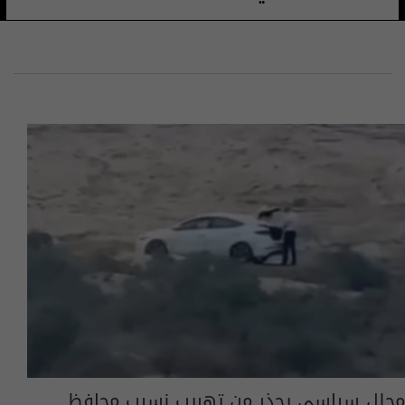
محلل سياسي يحذر من تهريب نسيب محافظ