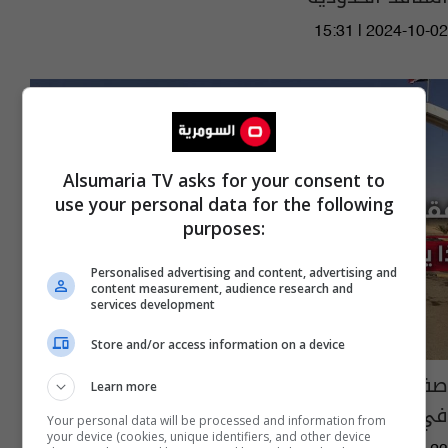
15:31 | 2024-10-02
Alsumaria TV asks for your consent to
use your personal data for the following
purposes:
Personalised advertising and content, advertising and
content measurement, audience research and
services development
Store and/or access information on a device
صفقات فساد واغتيال الموظف النزيه.. ماذا يجري
Learn more
في المنافذ الحدودية؟
Your personal data will be processed and information from
your device (cookies, unique identifiers, and other device