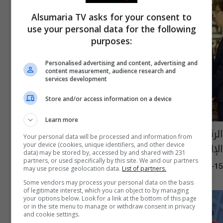
Alsumaria TV asks for your consent to
use your personal data for the following
purposes:
Personalised advertising and content, advertising and
content measurement, audience research and
services development
Store and/or access information on a device
Learn more
الرئيس الفرنسي يلتقي معصوم في قصر
Your personal data will be processed and information from
الإليزيه بباريس
your device (cookies, unique identifiers, and other device
data) may be stored by, accessed by and shared with 231
partners, or used specifically by this site. We and our partners
02:29 | 2014-09-15
may use precise geolocation data.
List of partners.
Some vendors may process your personal data on the basis
of legitimate interest, which you can object to by managing
your options below. Look for a link at the bottom of this page
or in the site menu to manage or withdraw consent in privacy
and cookie settings.