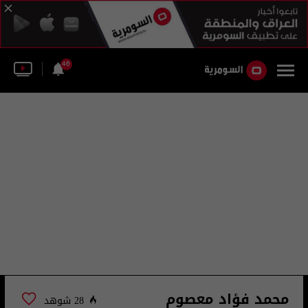
46
محمد فؤاد معصوم
28 شوهد