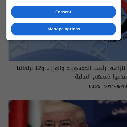
Consent
Manage options
النزاهة: رئيسا الجمهورية والوزراء و12 برلمانيا
قدموا ذممهم المالية
06:25 | 2014-09-10