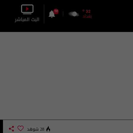
o
32
58
بغداد
البث المباشر
بالصورة
بالصوت
28 شوهد