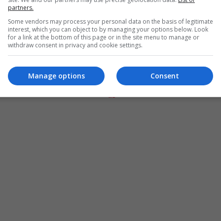
partners.
Some vendors may process your personal data on the basis of legitimate
interest, which you can object to by managing your options below. Look
for a link at the bottom of this page or in the site menu to manage or
withdraw consent in privacy and cookie settings.
Manage options
Consent
المزيد