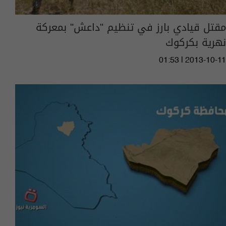
مقتل قيادي بارز في تنظيم "داعش" بمعركة
نهرية بكركوك
01:53 | 2013-10-11