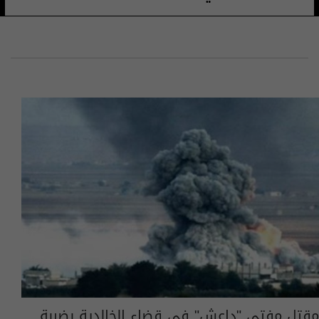
مقتل مفتي "داعش" في قضاء الخالدية بضربة