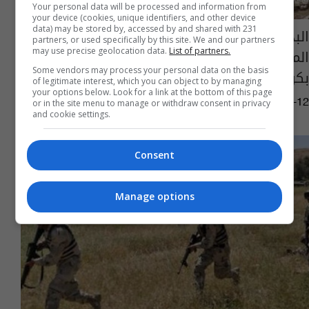
Your personal data will be processed and information from
your device (cookies, unique identifiers, and other device
data) may be stored by, accessed by and shared with 231
البدء بتنفيذ عملية عسكرية واسعة لتعقب
partners, or used specifically by this site. We and our partners
المسلحين الذين يستهدفون القوات الأمنية
may use precise geolocation data.
List of partners.
Some vendors may process your personal data on the basis
بكركوك
of legitimate interest, which you can object to by managing
your options below. Look for a link at the bottom of this page
or in the site menu to manage or withdraw consent in privacy
07:52 | 2013-10-12
and cookie settings.
Consent
Manage options