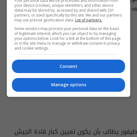
Your personal data will be processed and information from
your device (cookies, unique identifiers, and other device
06:53 | 2026-01-16
data) may be stored by, accessed by and shared with 231
partners, or used specifically by this site. We and our partners
may use precise geolocation data.
List of partners.
Some vendors may process your personal data on the basis
of legitimate interest, which you can object to by managing
your options below. Look for a link at the bottom of this page
or in the site menu to manage or withdraw consent in privacy
and cookie settings.
Consent
Manage options
طيفور يطالب بأن يكون تعيين كبار قادة الجيش