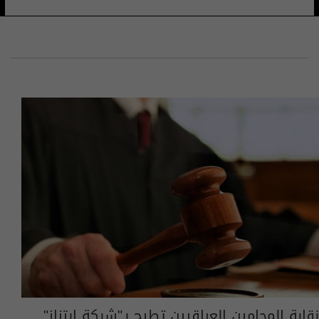
نقابة المحامين العراقيين تطيح بـ"شبكة ابتزاز"