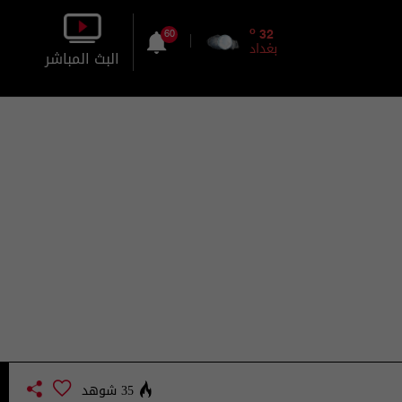
o
32
60
بغداد
البث المباشر
بالصورة
بالصوت
35 شوهد