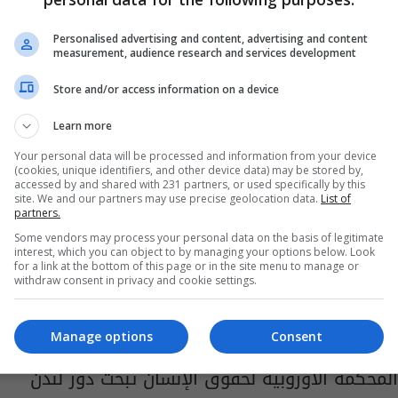
من سوريا.. فرنسا تعلن استعدادها لإعادة
"عائلات إرهاببين"
Personalised advertising and content, advertising and content
measurement, audience research and services development
17:23 | 2022-09-14
Store and/or access information on a device
Learn more
Your personal data will be processed and information from your device
(cookies, unique identifiers, and other device data) may be stored by,
accessed by and shared with 231 partners, or used specifically by this
site. We and our partners may use precise geolocation data.
List of
partners.
Some vendors may process your personal data on the basis of legitimate
interest, which you can object to by managing your options below. Look
for a link at the bottom of this page or in the site menu to manage or
withdraw consent in privacy and cookie settings.
Manage options
Consent
المحكمة الأوروبية لحقوق الإنسان تبحث دور لندن