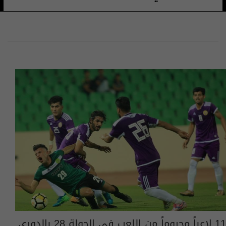
11 لاعباً محروماً من اللعب في الجولة 28 بالدوري