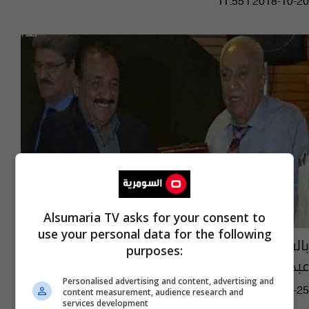
11:55 | 2018-10-20
Alsumaria TV asks for your consent to
use your personal data for the following
بالفيديو: حفل في بغداد لتكريم الفنان سامي
purposes:
عبد الحميد
Personalised advertising and content, advertising and
04:27 | 2016-05-25
content measurement, audience research and
services development