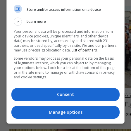
Store and/or access information on a device
Learn more
Your personal data will be processed and information from
your device (cookies, unique identifiers, and other device
data) may be stored by, accessed by and shared with 231
partners, or used specifically by this site. We and our partners
may use precise geolocation data.
List of partners.
Some vendors may process your personal data on the basis
of legitimate interest, which you can object to by managing
your options below. Look for a link at the bottom of this page
or in the site menu to manage or withdraw consent in privacy
and cookie settings.
تظاهرات في بغداد وعدد من المحافظات للتنديد
Consent
بـ"المحاصصة" و"التغيير الجزئي"
Manage options
11:56 | 2016-04-29