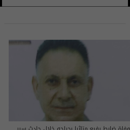
وفاة ضابط رفيع متاثرا بجراحه خلال حادث سير