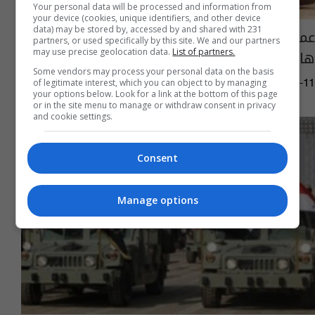
Your personal data will be processed and information from
your device (cookies, unique identifiers, and other device
data) may be stored by, accessed by and shared with 231
عمليات دجلة تعلن مقتل ثلاثة من "داعش"
partners, or used specifically by this site. We and our partners
هاجموا احد مقراها العسكرية بكركوك
may use precise geolocation data.
List of partners.
Some vendors may process your personal data on the basis
of legitimate interest, which you can object to by managing
07:11 | 2014-01-11
your options below. Look for a link at the bottom of this page
or in the site menu to manage or withdraw consent in privacy
and cookie settings.
Consent
Manage options