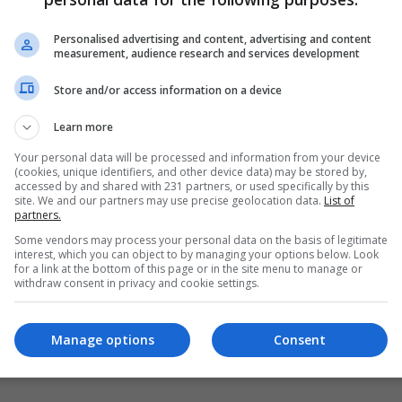
الكردي السوري يعلن السيطرة على إحدى نواحي
الحسكة ويؤكد السعي "لتحرير" القامشلي
Personalised advertising and content, advertising and content
measurement, audience research and services development
12:42 | 2013-02-21
Store and/or access information on a device
Learn more
Your personal data will be processed and information from your device
(cookies, unique identifiers, and other device data) may be stored by,
accessed by and shared with 231 partners, or used specifically by this
site. We and our partners may use precise geolocation data.
List of
partners.
Some vendors may process your personal data on the basis of legitimate
interest, which you can object to by managing your options below. Look
for a link at the bottom of this page or in the site menu to manage or
withdraw consent in privacy and cookie settings.
Manage options
Consent