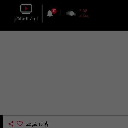
o
32
37
بغداد
البث المباشر
بالصورة
بالصوت
16 شوهد