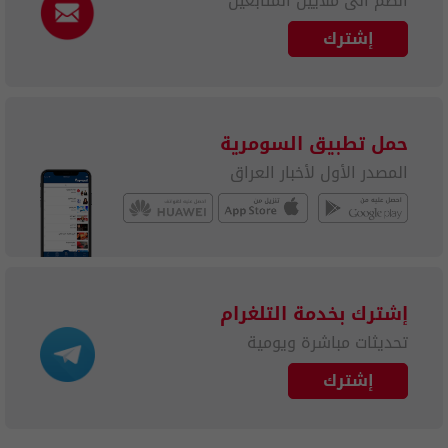
انضم الى ملايين المتابعين
إشترك
حمل تطبيق السومرية
المصدر الأول لأخبار العراق
إشترك بخدمة التلغرام
تحديثات مباشرة ويومية
إشترك