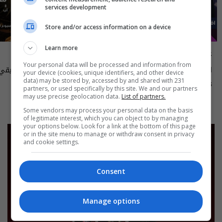
services development
Store and/or access information on a device
Learn more
علناً
أسرار الفلك
Your personal data will be processed and information from
اقتصاد العراق في عين العاصفة- علناً
your device (cookies, unique identifiers, and other device
م٥ - الحلقة ٨ | الموسم ٥
الى ١٤ آب ٢٠٢٦ | 2026
data) may be stored by, accessed by and shared with 231
13:00 | 2026-08-06
15:30 | 2026-08-06
partners, or used specifically by this site. We and our partners
may use precise geolocation data.
List of partners.
Some vendors may process your personal data on the basis
of legitimate interest, which you can object to by managing
your options below. Look for a link at the bottom of this page
or in the site menu to manage or withdraw consent in privacy
and cookie settings.
Consent
Manage options