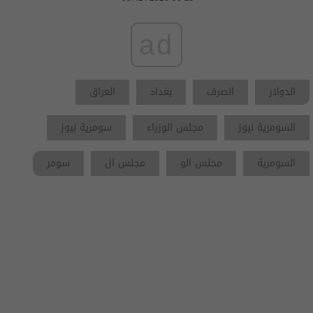
ad
الدولار
الصرف
بغداد
العراق
السومرية نيوز
مجلس الوزراء
سومرية نيوز
السومرية
مجلس الو
مجلس ال
سومر