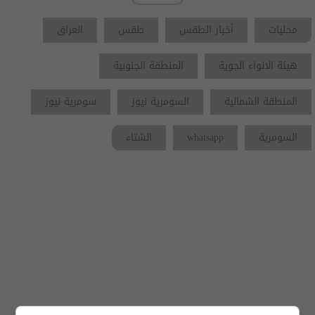
محليات
أخبار الطقس
طقس
العراق
هيئة الانواء الجوية
المنطقة الجنوبية
المنطقة الشمالية
السومرية نيوز
سومرية نيوز
السومرية
whatsapp
الشتاء