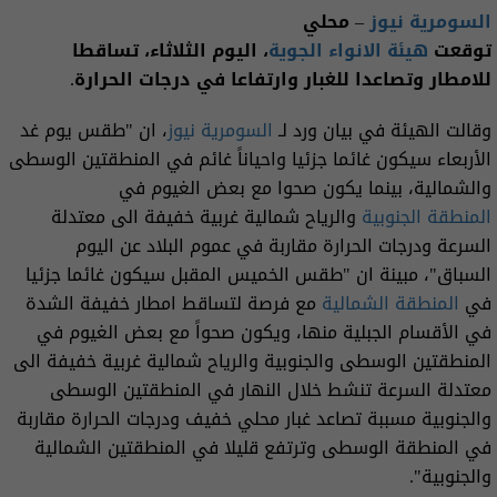
السومرية نيوز
– محلي
توقعت
هيئة الانواء الجوية
، اليوم الثلاثاء، تساقطا
للامطار وتصاعدا للغبار وارتفاعا في درجات الحرارة.
وقالت الهيئة في بيان ورد لـ
السومرية نيوز
، ان "طقس يوم غد
الأربعاء سيكون غائما جزئيا واحياناً غائم في المنطقتين الوسطى
والشمالية، بينما يكون صحوا مع بعض الغيوم في
المنطقة الجنوبية
والرياح شمالية غربية خفيفة الى معتدلة
السرعة ودرجات الحرارة مقاربة في عموم البلاد عن اليوم
السباق"، مبينة ان "طقس الخميس المقبل سيكون غائما جزئيا
في
المنطقة الشمالية
مع فرصة لتساقط امطار خفيفة الشدة
في الأقسام الجبلية منها، ويكون صحواً مع بعض الغيوم في
المنطقتين الوسطى والجنوبية والرياح شمالية غربية خفيفة الى
معتدلة السرعة تنشط خلال النهار في المنطقتين الوسطى
والجنوبية مسببة تصاعد غبار محلي خفيف ودرجات الحرارة مقاربة
في المنطقة الوسطى وترتفع قليلا في المنطقتين الشمالية
والجنوبية".