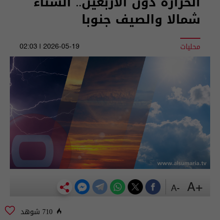
الحرارة دون الأربعين.. الشتاء
شمالا والصيف جنوبا
محليات
2026-05-19 | 02:03
+A
-A
710 شوهد