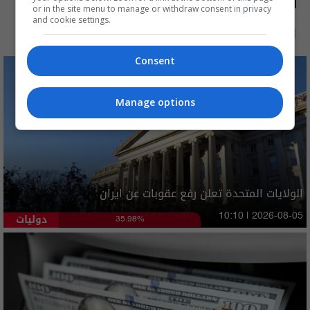
الأكثر قراءة
or in the site menu to manage or withdraw consent in privacy
and cookie settings.
الآن
48 ساعة
7 أيام
شهر
Consent
Manage options
الولايات المتحدة تعلن رفع عقوبات عن ايران
دوليات
10:10 | 2026-08-05
35.98%