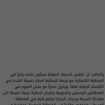
وأضافت ان "طقس الجمعة المقبلة سيكون غائما جزئيا في
المنطقة الشمالية مع فرصة لتساقط امطار خفيفة الشدة في
الأقسام الجبلية منها، ويكون صحواً مع بعض الغيوم في
المنطقتين الوسطى والجنوبية والرياح شمالية غربية خفيفة الى
معتدلة السرعة ودرجات الحرارة ترتفع قليلا في المنطقة
الوسطى وتنخفض وقليلاً في المنطقة الجنوبية، ومقاربة في