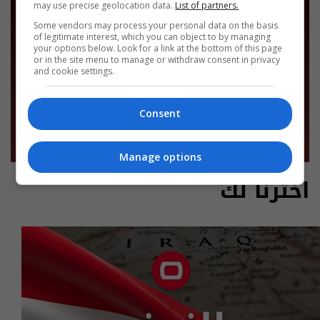
may use precise geolocation data.
List of partners.
Some vendors may process your personal data on the basis
of legitimate interest, which you can object to by managing
your options below. Look for a link at the bottom of this page
or in the site menu to manage or withdraw consent in privacy
and cookie settings.
Consent
Manage options
اخترنا لك