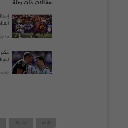
مقالات ذات صلة
إسبان
العال
-07-10
اعتزا
-07-27
النصر
الشرطة
ك