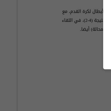
ة الأبطال لكرة القدم، مع
" على حساب فريق السد القطري، إثر فوزه عليه بنتيجة (4-2)، في اللقاء
 (المحالة) أيضا.