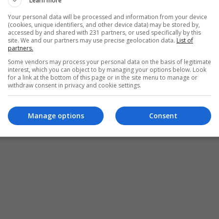
Learn more
Your personal data will be processed and information from your device
في الدور نصف النهائي من بطولة
كأس الملك سلمان
للأندي
(cookies, unique identifiers, and other device data) may be stored by,
accessed by and shared with 231 partners, or used specifically by this
لمربع
الذهبي
site. We and our partners may use precise geolocation data.
List of
partners.
سبت على ملعب مدينة الأمير
سلطان بن عبد العزيز
الرياضية
Some vendors may process your personal data on the basis of legitimate
interest, which you can object to by managing your options below. Look
for a link at the bottom of this page or in the site menu to manage or
withdraw consent in privacy and cookie settings.
Manage options
Consent