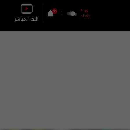
o
32
44
بغداد
البث المباشر
بالصورة
بالصوت