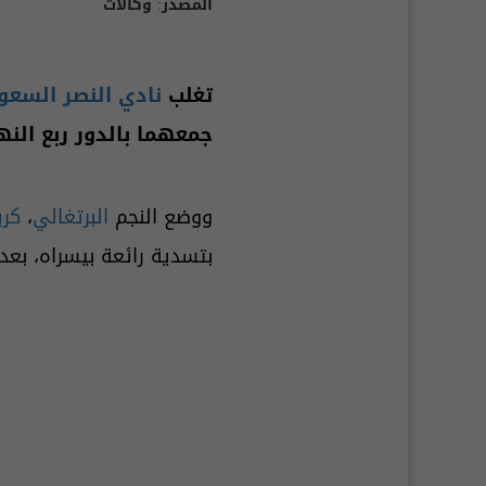
المصدر:
وكالات
تغلب
نادي النصر السع
جمعهما بالدور ربع الن
ووضع النجم
البرتغالي
،
كري
بتسدية رائعة بيسراه، بعد