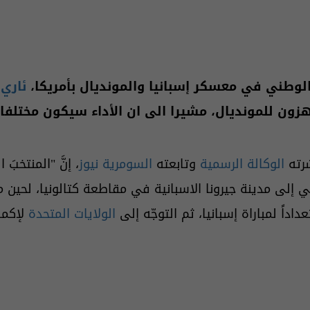
 الوطني في معسكر إسبانيا والمونديال بأمريكا،
ئاري
ك
هزون للمونديال، مشيرا الى ان الأداء سيكون مختلفا.
شرته
الوكالة الرسمية
وتابعته
السومرية نيوز
، إنَّ "المنتخب
 إلى مدينة جيرونا الاسبانية في مقاطعة كتالونيا، لحين م
داداً لمباراة إسبانيا، ثم التوجّه إلى
الولايات المتحدة
لإكما