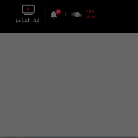
o
32
26
بغداد
البث المباشر
بالصورة
بالصوت