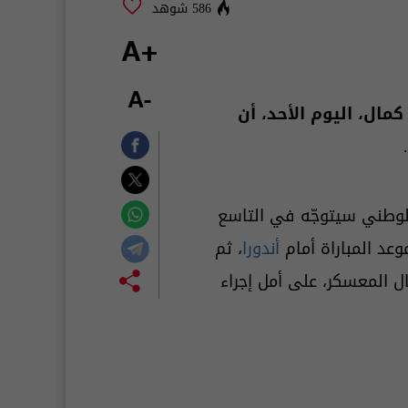
586 شوهد
+A
-A
مال، اليوم الأحد، أن
َ الوطني سيتوجّه في التاسع
وعد المباراة أمام
أندورا
، ثم
ل المعسكر، على أمل إجراء