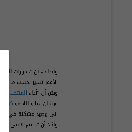
وأضاف، أن "حجوزات اللا
الأمور تسير بحسب ما هو 
وبيّن أن "أداء
المنتخب الو
وبشأن غياب اللاعب
كرار نب
إلى وجود مشكلة في استح
وأكد أن "جميع لاعبي المن