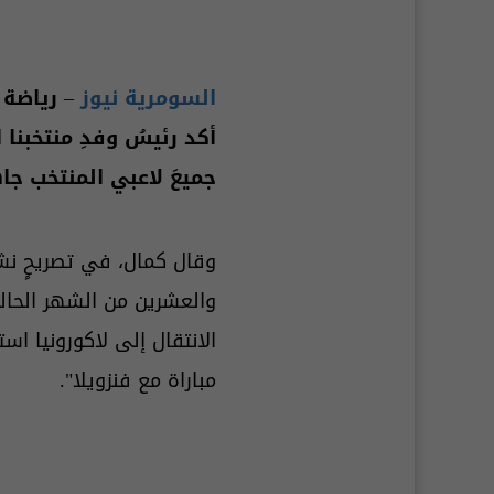
السومرية نيوز
– رياضة
أكد رئيسُ وفدِ منتخبنا
جميعَ لاعبي المنتخب جا
وقال كمال، في تصريحٍ ن
والعشرين من الشهر الحالي
الانتقال إلى لاكورونيا استع
مباراة مع فنزويلا".