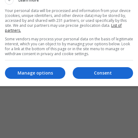
Learn more
كاملة في اختيار عناصر المنتخب، مع توفير جميع المتطلبات 
Your personal data will be processed and information from your device
(cookies, unique identifiers, and other device data) may be stored by,
accessed by and shared with 231 partners, or used specifically by this
site. We and our partners may use precise geolocation data.
List of
partners.
Some vendors may process your personal data on the basis of legitimate
interest, which you can object to by managing your options below. Look
for a link at the bottom of this page or in the site menu to manage or
withdraw consent in privacy and cookie settings.
Manage options
Consent