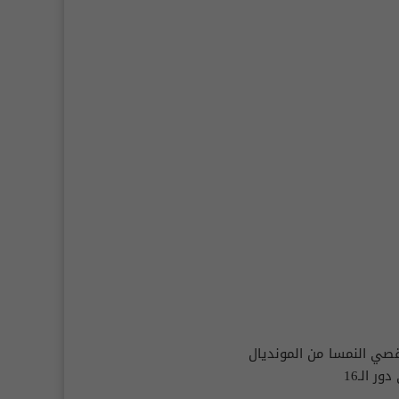
قصي النمسا من المونديال
ور الـ16