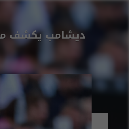
ديشامب يكشف موق