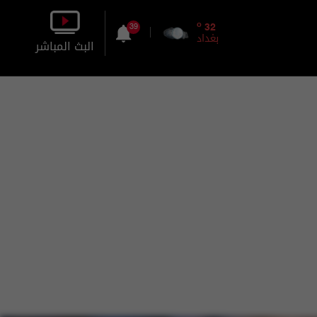
o
32
39
بغداد
البث المباشر
بالصورة
بالصوت