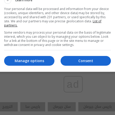
Learn more
Your personal data will be processed and information from your device
وني يكشف موقف ميسي من
موقف محم
(cookies, unique identifiers, and other device data) may be stored by,
ركة في مباراة الأردن
مباراة مص
accessed by and shared with 231 partners, or used specifically by this
site. We and our partners may use precise geolocation data.
List of
partners.
 2026-07-03
08:15 | 2026
Some vendors may process your personal data on the basis of legitimate
interest, which you can object to by managing your options below. Look
for a link at the bottom of this page or in the site menu to manage or
وتي يحدد موقف نيمار من
مدرب إسب
withdraw consent in privacy and cookie settings.
ركة امام اليابان
يامال اما
Manage options
Consent
 2026-07-02
09:35 | 2026
ad
باريس سان جيرمان
سان جيرمان
باريس سا
النرويج