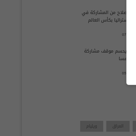
د صلاح من المشاركة في
ر وأستراليا بكأس العالم
07:53 |
انيا يحسم موقف مشاركة
م النمسا
05:36 |
العراق
ويليام