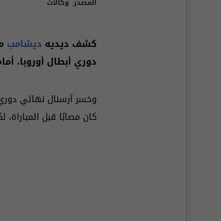
المصدر:
وكالات
كشف ديديه
ديشامب
مد
دوري أبطال أوروبا، أما
وخسر آرسنال نهائي دوري 
كان مصابًا قبل المباراة، 