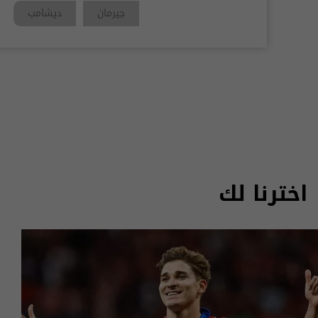
جيرمان
ديشامب
اخترنا لك