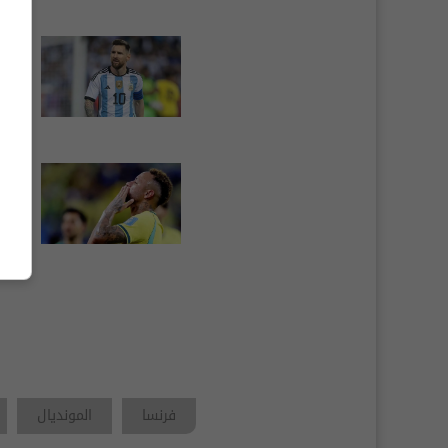
سكال
المشا
-06-27
أنشيل
المشا
-06-29
فرنسا
المونديال