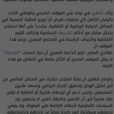
وأكد
شاهين
في بيانه على الموقف الشرعي والوطني الثابت
بالرفض الكامل لأي محاولات لفرض أو ترويج المثلية الجنسية في
المحافل الدولية الرياضية أو الثقافية، مشدداً على أنها تصطدم
بشكل مباشر مع أحكام
الشريعة
الإسلامية وتخالف القيم
الأخلاقية والأعراف الراسخة في المجتمع المصري. ورغم هذا
الموقف ال
عقائدي الصارم، اعتبر الداعية المصري أن خيار انسحاب "
الفراعنة
"
لا يمثل الموقف الصحيح أو الأكثر حكمة في التعامل مع هذه
الأزمة.
وأوضح شاهين أن بعثة المنتخب تشارك في المحفل العالمي من
أجل تمثيل الوطن وتحقيق الإنجاز الرياضي وإسعاد ملايين
المشجعين، وليس لدعم أي توجهات فكرية أو أخلاقية لا تؤمن
بها، مشيراً إلى أن اللاعبين والجهاز الفني لا يتحملون وزر
السياسات التنظيمية للجهات القائمة على البطولة، ولا ينبغي
تحميلهم مسؤولية أمور خارجة تماماً عن إرادتهم واختصاصهم.