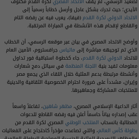
لصعيد الرسمي، لم يقف
الاتحاد المصري
لكرة القدم مكتوف
الأيدي؛ حيث تحرك بشكل عاجل وأرسل خطاباً رسمياً إلى
الاتحاد الدولي لكرة القدم
(فيفا)، يعرب فيه عن رفضه التام
والقاطع لإقحام هذه الأنشطة في المباراة المرتقبة.
وأوضح الاتحاد المصري في بيان عبر موقعه الرسمي، أن الخطاب
الذي تم توجيهه مباشرة إلى
ماتياس
جرافستروم، الأمين العام
للاتحاد
الدولي لكرة القدم
، جاء كخطوة استباقية فور تداول
معلومات تفيد بنية
اللجنة المنظمة
في سياتل دمج شعارات
وأنشطة مرتبطة بدعم المثلية خلال اللقاء الذي يجمع مصر
وإيران، مشدداً على ضرورة احترام الخصوصية الثقافية والدينية
للمنتخبات المشاركة وجماهيرها.
أثار الداعية الإسلامي المصري،
مظهر شاهين
، تفاعلاً واسعاً
عقب إصداره بياناً حاسماً أعلن فيه رفضه القاطع للدعوات
المطالبة بانسحاب
المنتخب الوطني
المصري لكرة القدم من
بطولة كأس العالم
، والتي تصاعدت مؤخراً كاحتجاج على الفعاليات
والمظاهر الترويجية للمثلية الجنسية المصاحبة للبطولة العالمية.