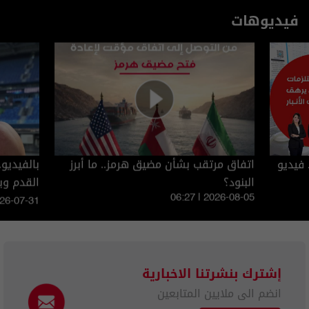
فيديوهات
 فيديو
اتفاق مرتقب بشأن مضيق هرمز.. ما أبرز
بالفيديو
البنود؟
القدم و
06:27 | 2026-08-05
026-07-31
إشترك بنشرتنا الاخبارية
انضم الى ملايين المتابعين