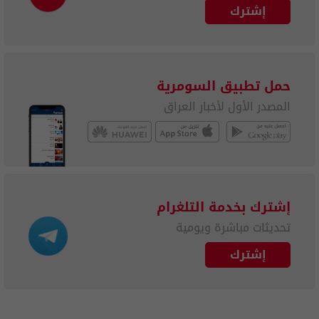
إشترك
حمل تطبيق السومرية
المصدر الأول لأخبار العراق
إشترك بخدمة التلغرام
تحديثات مباشرة ويومية
إشترك