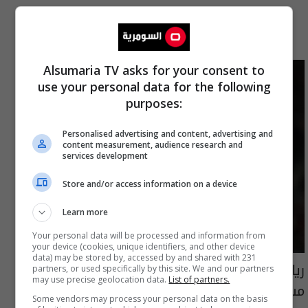
اخترنا لك
Alsumaria TV asks for your consent to
use your personal data for the following
purposes:
Personalised advertising and content, advertising and
content measurement, audience research and
services development
Store and/or access information on a device
Learn more
Your personal data will be processed and information from
your device (cookies, unique identifiers, and other device
data) may be stored by, accessed by and shared with 231
ريال مدريد يقرر تحسين عرضه المالي لحسم
partners, or used specifically by this site. We and our partners
may use precise geolocation data.
List of partners.
مستقبل فينيسيوس
Some vendors may process your personal data on the basis