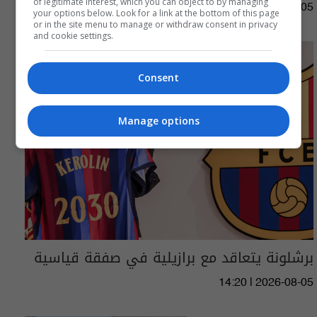
of legitimate interest, which you can object to by managing
17:24 | 2026-08-05
your options below. Look for a link at the bottom of this page
or in the site menu to manage or withdraw consent in privacy
and cookie settings.
Consent
Manage options
برشلونة يتعاقد مع برازيلية في صفقة قياسية
14:20 | 2026-08-05