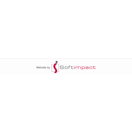
ج
السومرية نيوز
20
سياسة
عالم السيارات
محليات
أخبار الأبراج
20
خاص السومرية
أخبار الطقس
أمن
إنفوغراف