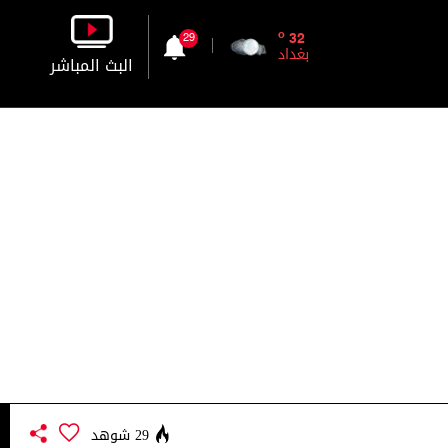
o
32
29
بغداد
البث المباشر
بالصورة
بالصوت
29 شوهد