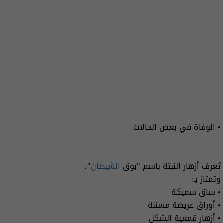
• الوفاة في بعض الحالات
تُعرف أزهار النبتة باسم "بوق
الشيطان
"،
وتمتاز بـ:
• ساق سميكة
• أوراق عريضة مسننة
• أزهار قمعية الشكل