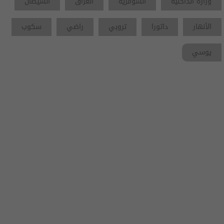
وزارة الداخلية
السومرية
العراق
الشيطان
الأنهار
داتورا
تروبي
راضي
سكوب
يوسي