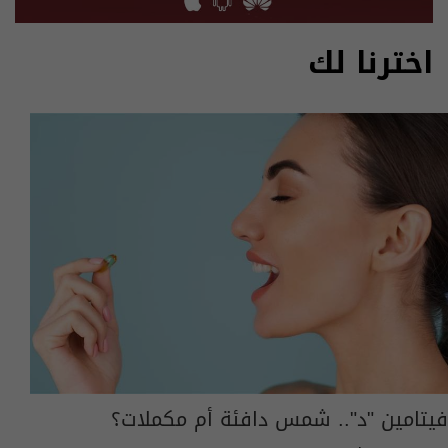
اخترنا لك
فيتامين "د".. شمس دافئة أم مكملات؟