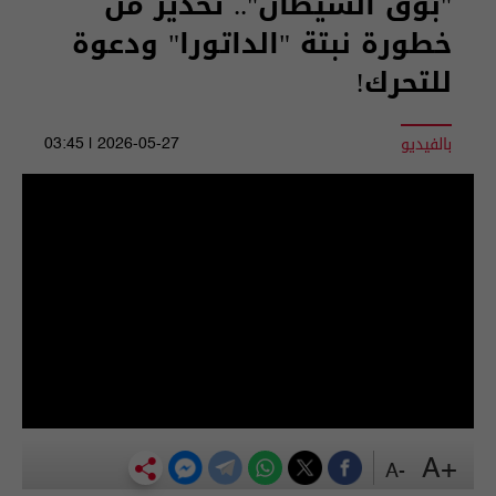
"بوق الشيطان".. تحذير من
خطورة نبتة "الداتورا" ودعوة
للتحرك!
بالفيديو
2026-05-27 | 03:45
+A
-A