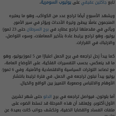
تابع
جاكلين عقيقي
على
يوتيوب
السومرية
.
ويشهد الأسبوع أيضًا تراجع عدد من الكواكب، وهو ما يعتبره
المنجمون عاملًا يبطئ وتيرة الأحداث ويؤثر في سير الأمور.
ويأتي في مقدمتها تراجع عطارد في
برج السرطان
حتى 23 تموز/
يوليو، وهو تراجع يرتبط عادة بتأخير المعاملات، وسوء التواصل،
والارتباك في القرارات.
كما يبدأ زحل تراجعه في برج الحمل اعتبارًا من 5 تموز/يوليو، وهو
ما قد ينعكس، بحسب التفسيرات الفلكية، على الأوضاع العامة،
مع تصاعد التوترات السياسية والاقتصادية والأمنية. وفي 6 تموز/
يوليو يبدأ نبتون تراجعه في الحمل، في فترة ترتبط بانتشار
الأوهام والالتباس وصعوبة التمييز بين الواقع والخيال.
أما بلوتون، فيواصل تراجعه في برج
الدلو
حتى شهر تشرين
الأول/أكتوبر، ويُعتقد أن هذه المرحلة قد تسلط الضوء على
ملفات الفساد والقضايا الخفية، وتكشف جوانب كانت بعيدة عن