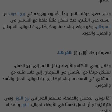
الأنظار.
وعلى صعيد حركة القمر، يبدأ الأسبوع بوجوده في
برج الحوت
من
السبت حتى الاثنين، حيث يشكل مثلثًا فلكيًا مع الشمس في
السرطان
، وهو موقع يمنح دعمًا وحظوظًا جيدة لمواليد السرطان
والعقرب والحوت.
لمعرفة برجك أوّل بأوّل،
انقر هنا
.
وخلال يومي الثلاثاء والأربعاء ينتقل القمر إلى برج الحمل،
ليشكل مربعًا مع الشمس في السرطان، إلى جانب مثلث مع
المشتري في الأسد، ما يمنح فرصًا إيجابية لمواليد الحمل والأسد
والقوس.
أمّا يومي الخميس والجمعة، فيستقر القمر في
برج الثور
، وهي
فترة يُتوقع أن تحمل تحسنًا في الأوضاع لمواليد
الثور
والعذراء
والجدي.