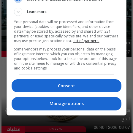
Learn more
Your personal data will be processed and information from
your device (cookies, unique identifiers, and other device
data) may be stored by, accessed by and shared with 231
partners, or used specifically by this site. We and our partners
مصدر يوضح ما حصل في بغداد ليلة امس وفجر اليوم
may use precise geolocation data.
List of partners.
Some vendors may process your personal data on the basis
أمن
03:02 | 2026-08-07
of legitimate interest, which you can object to by managing
46.06%
your options below. Look for a link at the bottom of this page
or in the site menu to manage or withdraw consent in privacy
and cookie settings.
Consent
Manage options
هيئة الحج تصدر قرارا يخص "لم الشمل" وتعديل استمارة قرعة
الحج
محليات
06:40 | 2026-08-07
28.77%