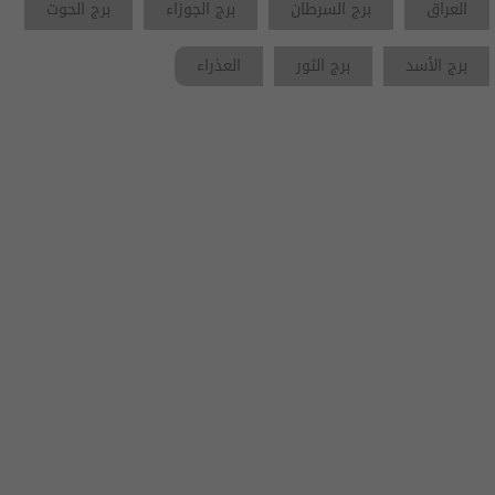
العراق
برج السرطان
برج الجوزاء
برج الحوت
برج الأسد
برج الثور
العذراء