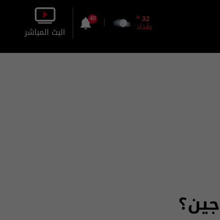
o
32
40
بغداد
البث المباشر
بالصورة
بالصوت
جين؟