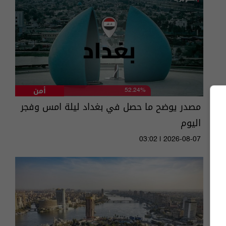
أمن
52.24%
مصدر يوضح ما حصل في بغداد ليلة امس وفجر
اليوم
03:02 | 2026-08-07