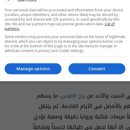
الحمل. هذا الاكتمال، الذي يحدث مرة واحدة
Learn more
طة ومراكز القوة ويحكمه كوكب زحل، يحمل
Your personal data will be processed and information from your device
(cookies, unique identifiers, and other device data) may be stored by,
accessed by and shared with 231 partners, or used specifically by this
أبراج الحمل والميزان والسرطان والدلو بتعب
site. We and our partners may use precise geolocation data.
List of
partners.
ات والأزمات التي تتطلب تركيزاً وانتباهاً
Some vendors may process your personal data on the basis of legitimate
من مواليد
الثور
والعذراء والعقرب والجدي
interest, which you can object to by managing your options below. Look
for a link at the bottom of this page or in the site menu to manage or
withdraw consent in privacy and cookie settings.
Manage options
Consent
مي السبت والأحد من
برج القوس
، ما يسهم
 بالأفضل في الأيام القادمة. ثم ينتقل
لاً مربعات فلكية وزوايا دقيقة وصعبة تؤدي
إلا أنها تحمل في طياتها تحسناً ونشاطاً