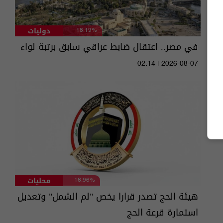
دوليات
18.19%
في مصر.. اعتقال ضابط عراقي سابق برتبة لواء
02:14 | 2026-08-07
محليات
16.96%
هيئة الحج تصدر قرارا يخص "لم الشمل" وتعديل
استمارة قرعة الحج