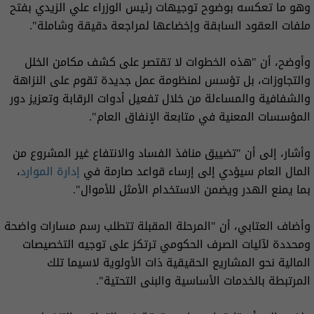
وهو ما تعكسه بوضوح توجيهات رئيس الوزراء علي الزيدي بفتح
ملفات العقود السابقة وإخضاعها لمراجعة دقيقة وشاملة".
وأوضح، أن "هذه الخطوات لا تقتصر على كشف مكامن الخلل
والتجاوزات، بل تؤسس لمنظومة عمل جديدة تقوم على النزاهة
والشفافية والمساءلة من خلال تفعيل أدوات الرقابة وتعزيز دور
المؤسسات المعنية في متابعة الإنفاق العام".
وأشار، إلى أن "تضييق منافذ الفساد والانتفاع غير المشروع من
المال العام سيؤدي إلى إرساء قواعد صارمة في
إدارة الموارد
،
بما يمنع الهدر ويضمن الاستخدام الأمثل للأموال".
وأضاف العتابي، أن "المرحلة المقبلة تتطلب رسم مسارات واضحة
ومحددة لآليات الصرف الحكومي ترتكز على توجيه التخصيصات
المالية نحو المشاريع الحقيقية ذات الأولوية لاسيما تلك
المرتبطة بالخدمات الأساسية والبنى التحتية".