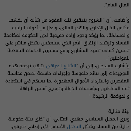
المال العام".
وأضافت، أن "الشروع بتدقيق تلك العقود من شأنه أن يكشف
مكامن الخلل الإداري والهدر المالي، ويعزز من أدوات الرقابة
والمساءلة، بما يؤكد وجود إرادة حقيقية لدى الحكومة لمكافحة
الفساد وترشيد الإنفاق الأمر الذي سينعكس بشكل مباشر على
تحسين كفاءة تنفيذ المشاريع ورفع مستوى الخدمات المقدمة
للمواطنين".
وأشارت السدخان، إلى أن "
الشارع العراقي
يترقب ترجمة هذه
التوجيهات إلى نتائج ملموسة وإجراءات حاسمة تضمن محاسبة
المقصرين واسترداد الأموال المهدورة بما يسهم في استعادة
ثقة المواطنين بمؤسسات الدولة وترسيخ أسس النزاهة
والحوكمة الرشيدة."
بيئة مثالية
ويرى المحلل السياسي مهدي العتابي، أن "خلق بيئة حكومية
خالية من الفساد يشكل
المدخل
الأساس لأي إصلاح حقيقي،