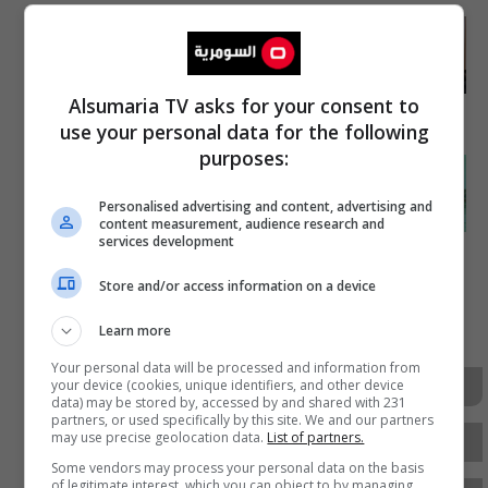
الزيدي يوجه الجهات الرقابية
بالتحقيق في العقود المبرمة
للمؤسسات الحكومية
Alsumaria TV asks for your consent to
08:50 | 2026-05-28
use your personal data for the following
purposes:
هل ينجح الزيدي حيث فشل الآخرون؟..
مطالبات بفتح "ملفات الفساد الكبرى"
Personalised advertising and content, advertising and
content measurement, audience research and
services development
07:21 | 2026-06-09
Store and/or access information on a device
ad
Learn more
Your personal data will be processed and information from
حملة شاملة لمراجعة العقود الحكومية وفتح ملفات الفساد
your device (cookies, unique identifiers, and other device
data) may be stored by, accessed by and shared with 231
partners, or used specifically by this site. We and our partners
أين ذهبت الأموال؟
ديوان الرقابة المالية الاتحادي
may use precise geolocation data.
List of partners.
Some vendors may process your personal data on the basis
of legitimate interest, which you can object to by managing