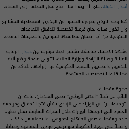
أموال الدولة
، على أن يتم ارسال نتاج عمل المجلس إلى القضاء.
كما وجه الزيدي بضرورة التحقق من الجدوى الاقتصادية للمشاريع
وأن تكون هناك لجان فرعية تخصصية لتدقيق التعاقدات
الحكومية من أجل ضمان مطابقتها للقوانين والتعليمات النافذة.
وشهد الاجتماع مناقشة تشكيل لجنة مركزية بين
ديوان
الرقابة
المالية وهيأة النزاهة ووزارة المالية، لتتولى مهمة وضع آلية
للتدقيق والتحقيق بالعقود الحكومية قبل إبرامها، للتأكد من
مطابقتها للتخصيصات المعتمدة.
خطوة مفصلية
النائب عن كتلة "النهج الوطني" ضحى السدخان، قالت إن
"توجيهات رئيس الوزراء علي الزيدي بشأن فتح التحقيق ومراجعة
العقود التي أبرمتها الوزارات خلال الفترات السابقة تمثل خطوة
جادة ومفصلية ضمن المنهاج الحكومي لما تحمله من دلالات
واضحة على توجه الحكومة نحو ترسيخ مبادئ الشفافية وصيانة