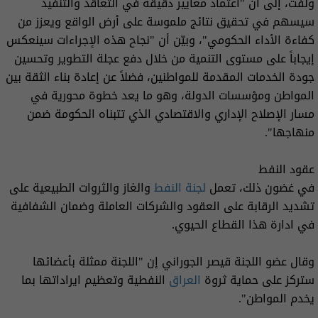
ولفت، إلى أن "اعتماد معايير دقيقة في التعاقد والتنفيذ
سيسهم في تحقيق نتائج ملموسة على أرض الواقع ويعزز من
كفاءة الأداء الحكومي"، وبيّن أن "نجاح هذه الإجراءات سينعكس
إيجاباً على مستوى التنمية من خلال دفع عجلة التطوير وتحسين
جودة الخدمات المقدمة للمواطنين، فضلاً عن إعادة بناء الثقة بين
المواطن ومؤسسات الدولة، وهو ما يعد خطوة محورية في
مسار الإصلاح الإداري والاقتصادي الذي تتبناه الحكومة ضمن
منهاجها".
عقود النفط
في غضون ذلك، تعمل
لجنة النفط
والغاز والثروات الطبيعية على
تشديد الرقابة على العقود والشركات العاملة وضمان الشفافية
في ادارة هذا القطاع الحيوي.
وقال عضو اللجنة قيصر الجوراني إن "اللجنة ممثلة بأعضائها
ستركز على حماية ثروة
العراق
النفطية وتعظيم ايراداتها بما
يخدم المواطن".