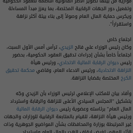
موازية من بينها تطوير الأطر القانونية الناظمة للعقود الحكومية
وتفعيل دور الجهات الرقابية المختصة، بما يعزز مبدأ المساءلة
ويكرس حماية المال العام وصولاً إلى بناء بيئة أكثر نزاهة
واستقراراً".
اجتماع خاص
وكان رئيس الوزراء علي فالح
الزيدي
، ترأس أمس الأول السبت،
اجتماعاً خاصاً بشأن إجراءات تدقيق العقود الحكومية، بحضور
رئيس
ديوان الرقابة المالية الاتحادي
، ورئيس هيأة
النزاهة الاتحادية
، ورئيس الادعاء العام، وقاضي
محكمة تحقيق
الكرخ
المختصة بقضايا النزاهة.
وأفاد بيان للمكتب الإعلامي لرئيس الوزراء بأن الزيدي وجّه
بتشكيل "المجلس السيادي الأعلى للنزاهة والرقابة واسترداد
المال العام" برئاسته وعضوية رئيس
ديوان الرقابة المالية
ورئيس هيأة النزاهة، للقيام بالمتابعة الرقابية للوزارات والجهات
غير المرتبطة بوزارة والمحافظات بشأن المواضيع الجوهرية وذات
الأثر المهم، لغرض إيقاف الهدر بالمال العام واسترداد