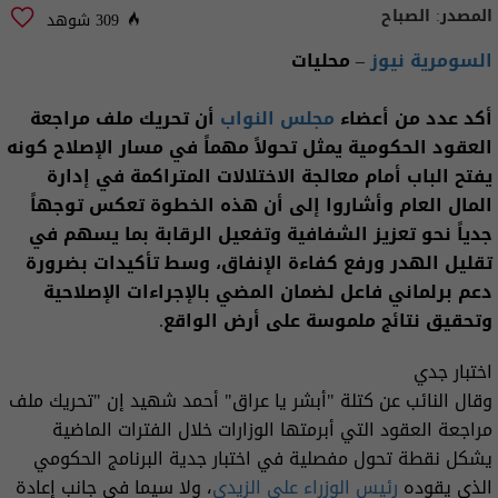
المصدر:
الصباح
309 شوهد
السومرية نيوز
– محليات
أكد عدد من أعضاء
مجلس النواب
أن تحريك ملف مراجعة
العقود الحكومية يمثل تحولاً مهماً في مسار الإصلاح كونه
يفتح الباب أمام معالجة الاختلالات المتراكمة في إدارة
المال العام وأشاروا إلى أن هذه الخطوة تعكس توجهاً
جدياً نحو تعزيز الشفافية وتفعيل الرقابة بما يسهم في
تقليل الهدر ورفع كفاءة الإنفاق، وسط تأكيدات بضرورة
دعم برلماني فاعل لضمان المضي بالإجراءات الإصلاحية
وتحقيق نتائج ملموسة على أرض الواقع.
اختبار جدي
وقال النائب عن كتلة "أبشر يا عراق" أحمد شهيد إن "تحريك ملف
مراجعة العقود التي أبرمتها الوزارات خلال الفترات الماضية
يشكل نقطة تحول مفصلية في اختبار جدية البرنامج الحكومي
الذي يقوده
رئيس الوزراء
علي الزيدي
، ولا سيما في جانب إعادة