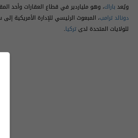
ويُعد
باراك
، وهو ملياردير في قطاع العقارات وأحد المق
دونالد ترامب
للولايات المتحدة لدى
تركيا
.