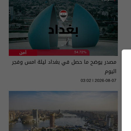
أمن
54.72%
مصدر يوضح ما حصل في بغداد ليلة امس وفجر
اليوم
03:02 | 2026-08-07