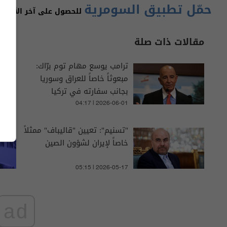
حمّل تطبيق السومرية
للحصول على آخر الأخبار 
مقالات ذات صلة
ترامب يوسع مهام توم برّاك:
مبعوثاً خاصاً للعراق وسوريا
بجانب سفارته في تركيا
04:17 | 2026-06-01
"تسنيم": تعيين "قاليباف" ممثلاً
خاصاً لإيران لشؤون الصين
05:15 | 2026-05-17
ad