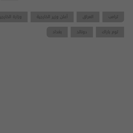
ترامب
العراق
أعلن وزير الخارجية
وزارة الخارجي
توم باراك
دونالد
بغداد