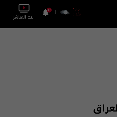
o
32
37
بغداد
البث المباشر
بالصورة
بالصوت
لعراق