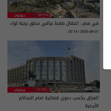
دوليات
18.01%
في مصر.. اعتقال ضابط عراقي سابق برتبة لواء
02:14 | 2026-08-07
محليات
13.76%
العراق يكسب دعوى قضائية امام المحاكم
الأردنية