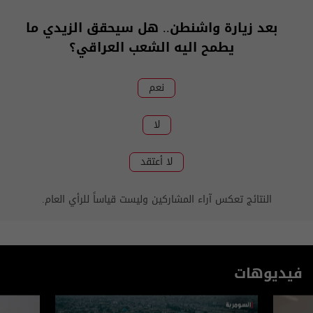
بعد زيارة واشنطن.. هل سيحقق الزيدي ما
يطمح اليه الشعب العراقي؟
نعم
لا
لا أعتقد
النتائج تعكس آراء المشاركين وليست قياساً للرأي العام.
فيديوهات