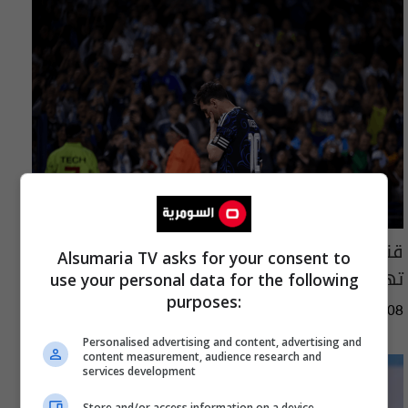
قنابل وبنادق ورسائل قتل.. كيف نجا ميسي من
Alsumaria TV asks for your consent to
تهديدات مونديال 2026؟
use your personal data for the following
purposes:
04:35 | 2026-08-08
Personalised advertising and content, advertising and
content measurement, audience research and
services development
Store and/or access information on a device