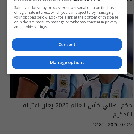
Some vendors may process your personal data on the basis
of legitimate interest, which you can object to by managing
your options below. Look for a link at the bottom of this page
or in the site menu to manage or withdraw consent in privacy
and cookie settings.
Consent
Manage options
حكم نهائي كأس العالم 2026 يعلن اعتزاله
التحكيم
12:31 | 2026-07-27