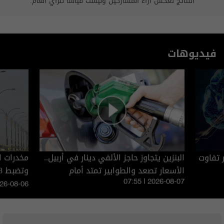
النتائج تعكس آراء المشاركين وليست قياساً للرأي العام.
فيديوهات
ر تفاوت
البنزين يتجاوز حاجز الألفي دينار في أربيل..
الأسعار تصعد والطوابير تمتد أمام
وتضبط 408 آلاف حبة كبتاغون (فيديو)
المحطات
07:55 | 2026-08-07
026-08-06