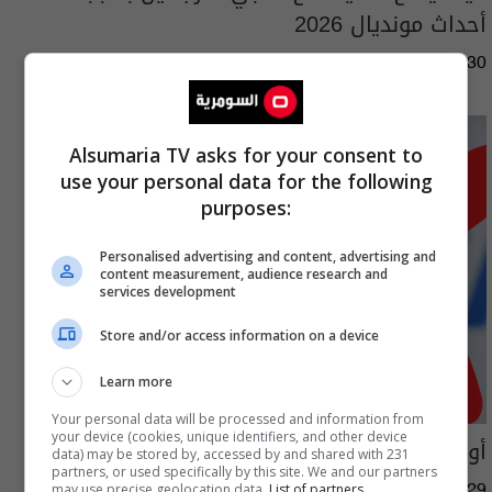
أحداث مونديال 2026
01:45 | 2026-07-30
Alsumaria TV asks for your consent to
use your personal data for the following
purposes:
Personalised advertising and content, advertising and
content measurement, audience research and
services development
Store and/or access information on a device
Learn more
Your personal data will be processed and information from
your device (cookies, unique identifiers, and other device
أوروبا تهدد بمقاطعة كأس العالم
data) may be stored by, accessed by and shared with 231
partners, or used specifically by this site. We and our partners
may use precise geolocation data.
List of partners.
09:19 | 2026-07-29