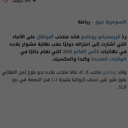
996 شوهد
السومرية نيوز
– رياضة
ردّ
كريستيانو رونالدو
قائد منتخب
البرتغال
على الأنباء
التي أشارت إلى اعتزاله دوليًا عقب نهاية مشوار بلاده
في نهائيات
كأس العالم
2026 التي تقام حاليًا في
الولايات المتحدة
وكندا والمكسيك.
وقاد
رونالدو
صاحب الـ 41 عامًا منتخب بلاده نحو بلوغ ثمن النهائي
بفوز مثير على حساب كرواتيا بنتيجة 2-1 فجر الجمعة في دور
الـ32.