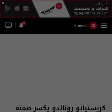
32
كريستيانو رونالدو يكسر صمته