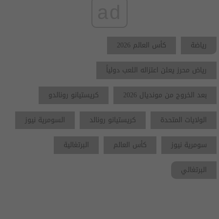
ad
رياضة
كأس العالم 2026
رياض محرز يعلن اعتزاله اللعب دولياً
بعد الخروج من مونديال 2026
كريستيانو رونالدو
الولايات المتحدة
كريستيانو رونالد
السومرية نيوز
سومرية نيوز
كأس العالم
البرتغالية
البرتغالي