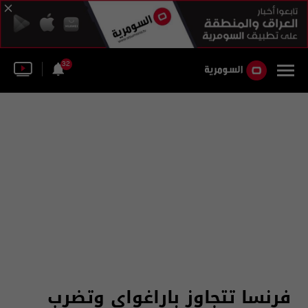
32
فرنسا تتجاوز باراغواي وتضرب