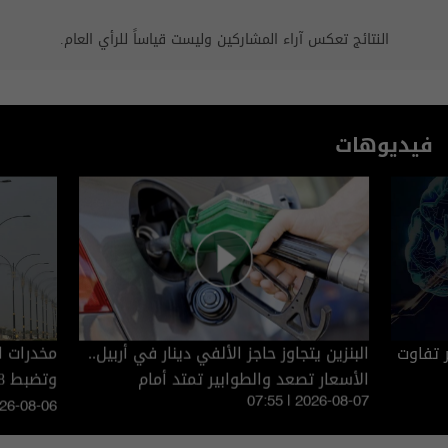
النتائج تعكس آراء المشاركين وليست قياساً للرأي العام.
فيديوهات
ر تفاوت
البنزين يتجاوز حاجز الألفي دينار في أربيل..
الأسعار تصعد والطوابير تمتد أمام
وتضبط 408 آلاف حبة كبتاغون (فيديو)
المحطات
07:55 | 2026-08-07
026-08-06