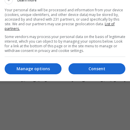
Learn more
البرازيل
.
Your personal data will be processed and information from your device
 80 هدفاً، متخطياً بذلك
الأسطورة
الراحل
بيل
(cookies, unique identifiers, and other device data) may be stored by,
accessed by and shared with 231 partners, or used specifically by this
site. We and our partners may use precise geolocation data.
List of
partners.
 أكثر اللاعبين تمثيلاً للبرازيل عبر التاريخ.
Some vendors may process your personal data on the basis of legitimate
interest, which you can object to by managing your options below. Look
for a link at the bottom of this page or in the site menu to manage or
withdraw consent in privacy and cookie settings.
لمنتخب من الإقصاء، إلا أن
أحلام
"أبطال العالم 
Manage options
Consent
ر الدولية بواحدة من أكثر لحظات المونديال تأثيراً.