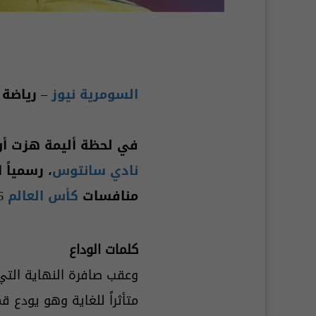
السومرية نيوز
– رياضة
في لحظة أليمة هزت أوس
نادي سانتوس
، رسمياً 
منافسات
كأس العالم
2026، إثر الخسارة أمام
كلمات الوداع
وعقب صافرة النهاية التي
متأثراً للغاية وهو يودع 