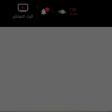
o
32
52
بغداد
البث المباشر
بالصورة
بالصوت