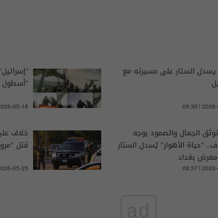
 يسدل الستار على مسيرته مع
"إسرائيل"
يل
"أسطول ا
 2026-05-18
09:30 | 2026
وثق الجمال والصمود بوجه
خلاف على
ف.. "حياة الأهوار" يُسدل الستار
قتل "مروع
معرض بغداد
 2026-05-25
08:37 | 2026
ad