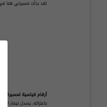
لقد بدأت مسيرتي هنا ف
أرقام قياسية لمسيرة أس
باعتزاله، يسدل نيمار الستار على رحلة دولية استمرت 