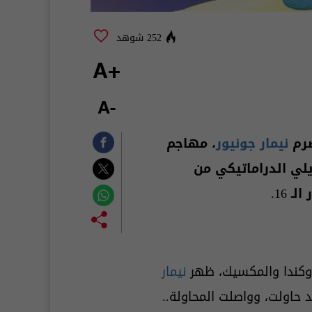
252 شوهد
+A
-A
ضرم
نيمار جونيور
، مهاجم
يلي الدراماتيكي من
16.
كندا والمكسيك، ظهر
نيمار
د حاولت، وواصلت المحاولة..