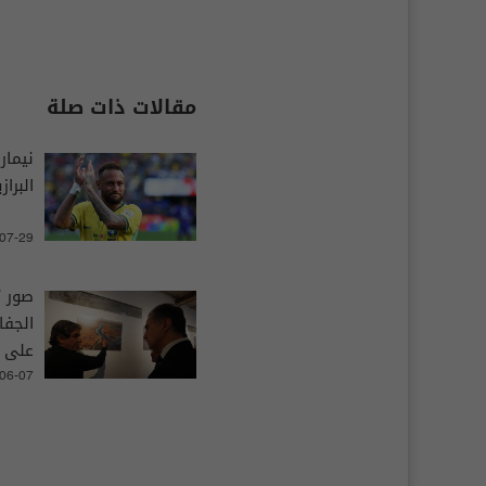
مقالات ذات صلة
نيمار
البراز
-07-29
صور ت
الجفا
على 
-06-07