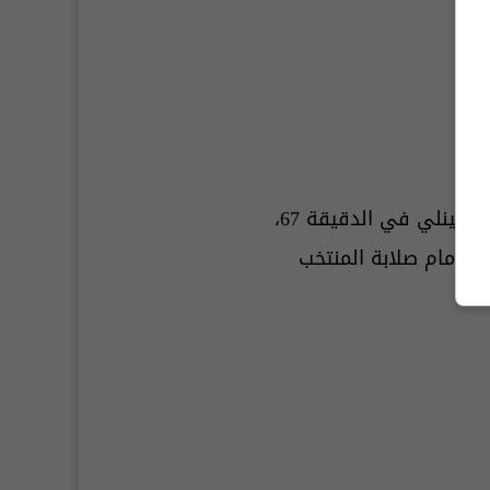
يه
.
التي كانت الفصل الأخير لنيمار، مشاركته كبديل للاعب غابرييل مارتينلي في الدقيقة 67،
5 مرات" تبخرت أمام صلابة المنتخب