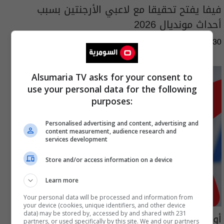
فيفا يفتح تحقيقا مع لاعبي الأرجنتين بسبب
أحداث مونديال 2026
01:45 | 2026-07-30
Alsumaria TV asks for your consent to
use your personal data for the following
purposes:
Personalised advertising and content, advertising and
content measurement, audience research and
services development
Store and/or access information on a device
Learn more
Your personal data will be processed and information from
your device (cookies, unique identifiers, and other device
data) may be stored by, accessed by and shared with 231
أوروبا تهدد بمقاطعة كأس العالم
partners, or used specifically by this site. We and our partners