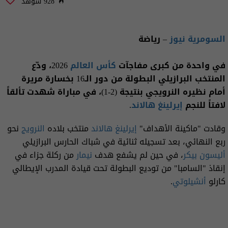
928 شوهد
السومرية نيوز
– رياضة
في واحدة من كبرى مفاجآت
كأس العالم
2026، ودّع
المنتخب البرازيلي البطولة من دور الـ16 بخسارة مريرة
أمام نظيره النرويجي بنتيجة (2-1)، في مباراة شهدت تألقاً
لافتاً للنجم
إيرلينغ هالاند
.
وقادت "ماكينة الأهداف"
إيرلينغ هالاند
منتخب بلاده
النرويج
نحو
ربع النهائي، بعد تسجيله ثنائية في شباك الحارس البرازيلي
أليسون بيكر
، في حين لم يشفع هدف
نيمار
من ركلة جزاء في
إنقاذ "السامبا" من توديع البطولة تحت قيادة المدرب الإيطالي
كارلو
أنشيلوتي
.