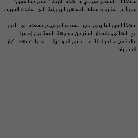
مؤكداً أن المنتخب سيخرج من هذه الأزمة "أقوى مما سبق"،
معرباً عن شكره وامتنانه للجماهير البرازيلية التي ساندت الفريق.
وبهذا الفوز التاريخي، حجز المنتخب النرويجي مقعده في الدور
ربع النهائي، بانتظار الفائز من مواجهة القمة بين إنجلترا
والمكسيك، لمواصلة رحلته في المونديال التي باتت تهدد كبار
المنتخبات.