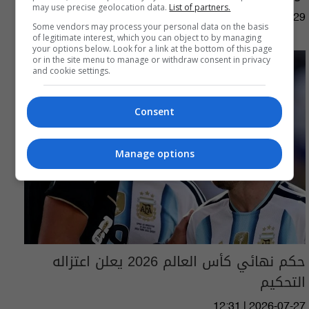
may use precise geolocation data.
List of partners.
09:19 | 2026-07-29
Some vendors may process your personal data on the basis
of legitimate interest, which you can object to by managing
your options below. Look for a link at the bottom of this page
or in the site menu to manage or withdraw consent in privacy
and cookie settings.
Consent
Manage options
حكم نهائي كأس العالم 2026 يعلن اعتزاله
التحكيم
12:31 | 2026-07-27