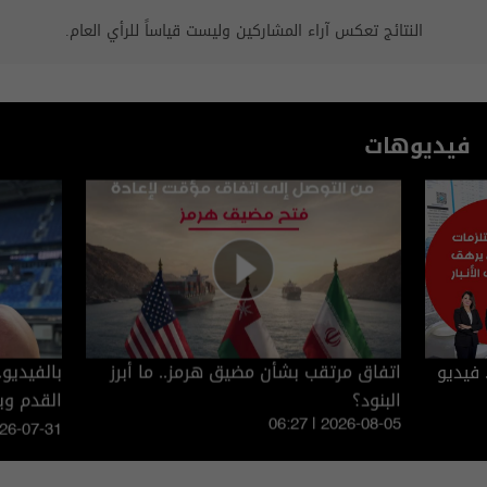
النتائج تعكس آراء المشاركين وليست قياساً للرأي العام.
فيديوهات
 فيديو
اتفاق مرتقب بشأن مضيق هرمز.. ما أبرز
بالفيديو
البنود؟
القدم و
06:27 | 2026-08-05
026-07-31