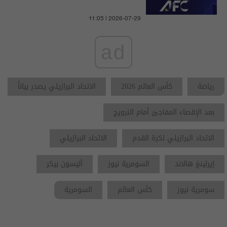
11:05 | 2026-07-29
ad
رياضة
كأس العالم 2026
الاتحاد البرازيلي يصدر بياناً
بعد الإقصاء المفاجئ أمام النرويج
الاتحاد البرازيلي لكرة القدم
الاتحاد البرازيلي
إيرلينغ هالاند
السومرية نيوز
أليسون بيكر
سومرية نيوز
كأس العالم
السومرية