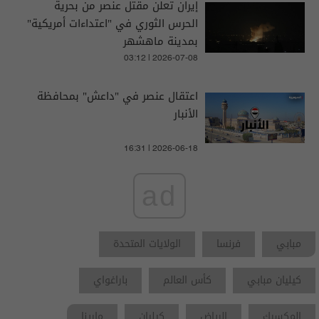
إيران تعلن مقتل عنصر من بحرية
الحرس الثوري في "اعتداءات أمريكية"
بمدينة ماهشهر
03:12 | 2026-07-08
اعتقال عنصر في "داعش" بمحافظة
الأنبار
16:31 | 2026-06-18
ad
مبابي
فرنسا
الولايات المتحدة
كيليان مبابي
كأس العالم
باراغواي
المكسيك
الرياض
كيليان
مارينا