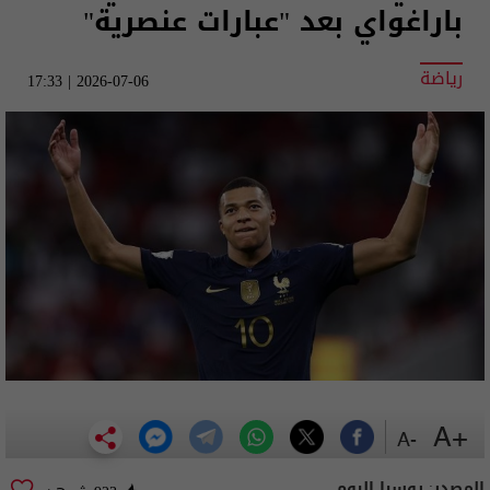
باراغواي بعد "عبارات عنصرية"
رياضة
2026-07-06 | 17:33
+A
-A
المصدر:
روسيا اليوم