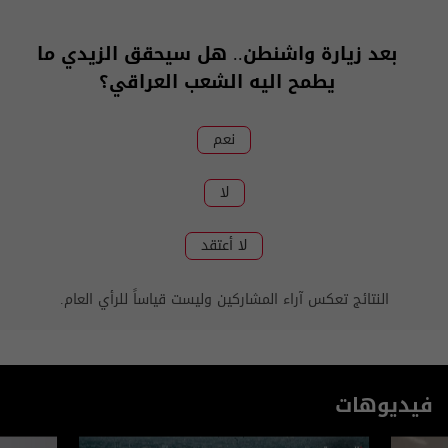
بعد زيارة واشنطن.. هل سيحقق الزيدي ما
يطمح اليه الشعب العراقي؟
نعم
لا
لا أعتقد
النتائج تعكس آراء المشاركين وليست قياساً للرأي العام.
فيديوهات