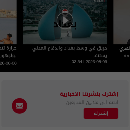
 نهري
حريق في وسط بغداد والدفاع المدني
فة
يستنفر
يواجهون 
03:54 | 2026-08-09
026-08-06
إشترك بنشرتنا الاخبارية
انضم الى ملايين المتابعين
إشترك