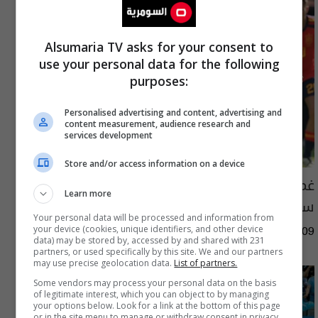
Alsumaria TV asks for your consent to
use your personal data for the following
purposes:
Personalised advertising and content, advertising and
content measurement, audience research and
services development
Store and/or access information on a device
غموض يحيط بمستقبل رودري مع مانشستر
Learn more
سيتي وسط اهتمام برشلونة
Your personal data will be processed and information from
your device (cookies, unique identifiers, and other device
12:52 | 2026-08-09
data) may be stored by, accessed by and shared with 231
partners, or used specifically by this site. We and our partners
may use precise geolocation data.
List of partners.
Some vendors may process your personal data on the basis
of legitimate interest, which you can object to by managing
your options below. Look for a link at the bottom of this page
or in the site menu to manage or withdraw consent in privacy