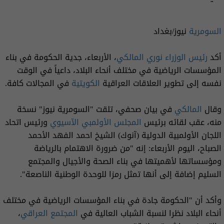
السومرية
نيوز/بغداد
أكد
رئيس الوزراء
نوري المالكي
، الأربعاء، جدية الحكومة في بناء
المؤسسات الرياضية في مختلف أنحاء البلاد، داعياً في الوقت
نفسه إلى تطوير العلاقات العراقية
الكويتية
في المجالات كافة.
وقال
المالكي
في بيان صحفي، تلقت "السومرية نيوز" نسخة
منه، عقب لقائه برئيس
المجلس الأولمبي الآسيوي
ورئيس اتحاد
اللجان الأولمبية الدولية (آنوك) الشيخ احمد الفهد الأحمد
الصباح، اليوم الأربعاء: إنه "من ضرورة الاهتمام بالرياضة
ومؤسساتها لأهميتها في بناء الصحة والأجيال والمجتمع
السليم إضافة إلى أنها تمثل رمزا للوحدة الوطنية الناصعة".
وأكد أن "الحكومة جادة في بناء المؤسسات الرياضية في مختلف
أنحاء البلاد نظرا لنسبة الشباب العالية في
المجتمع العراقي
،