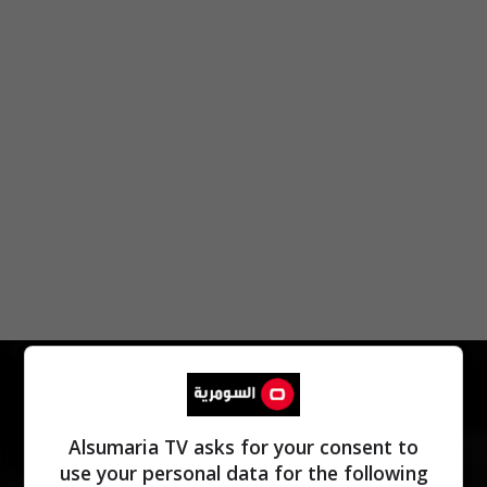
من نحن
منذ تأسيسها عام 2005، تميزت إذاعة "سومر أف.أم."
Alsumaria TV asks for your consent to
بالمستوى الرفيع والراقي في الأداء الإعلامي والثقافي
use your personal data for the following