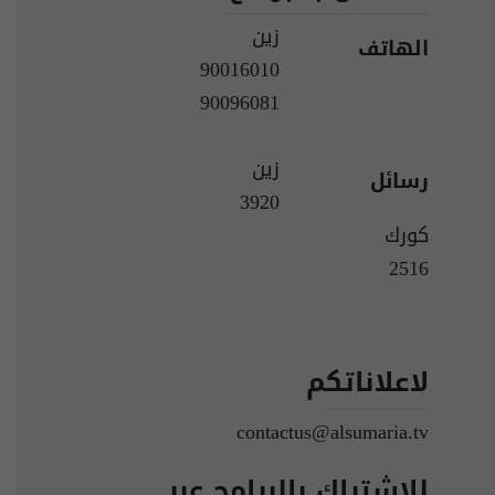
زين
الهاتف
90016010
90096081
زين
رسائل
3920
كورك
2516
لاعلاناتكم
contactus@alsumaria.tv
للاشتراك بالبرامج عبر