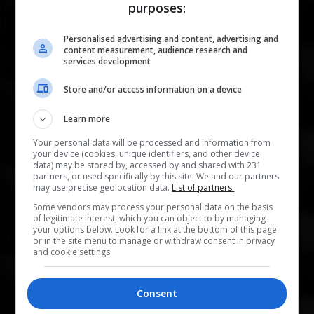
والفني. وفي سبيل تحقيق ذلك، سخّرت الإذاعة منذ
purposes:
انطلاقتها جميع إمكانياتها لبث مادة إعلامية مميزة
Personalised advertising and content, advertising and
وتمكنت من احتلال الصدارة في كل مناسبة. "سومر
content measurement, audience research and
services development
أف.أم" إذاعة حيوية، فنية وترفيهية وتثقيفية مستقلة،
تضم فريق عملٍ من المبدعين الشباب الموزّعين بين الإخراج
Store and/or access information on a device
وتقديم البرامج والإعداد والبث والإدارة، تتألق بأفكارها
Learn more
الجديدة والمبتكرة فتكون السباقة دائماً في تقديم كل
Your personal data will be processed and information from
ما هو مميز ومفيد للجمهور العراقي، وهذا بشهادة آلاف
your device (cookies, unique identifiers, and other device
data) may be stored by, accessed by and shared with 231
الإتصالات والرسائل القصيرة التي ترد يومياً إلى الإذاعة.
partners, or used specifically by this site. We and our partners
may use precise geolocation data.
List of partners.
برامجنا
Some vendors may process your personal data on the basis
of legitimate interest, which you can object to by managing
your options below. Look for a link at the bottom of this page
or in the site menu to manage or withdraw consent in privacy
هذه الإذاعة الشبابية بروحها، تتوجه إلى كافة شرائح
and cookie settings.
المجتمع بفضلِ برامجِها الشاملة، فيستمع إليها الكبار
والصغار، لما في مضمونها من تنوّعٍ إن لجهة الأغنيات
Consent
العراقية والكردية والعربية والأجنبية التي تبثها، أو لجهة