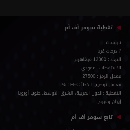
تغطية سومر أف أم
نايلسات
7 درجات غربا
التردد : 12360 ميغاهرتز
الاستقطاب : عمودي
معدل الرمز : 27500
معامل توصيب الخطأ FEC : ⅚
التغطية :الدول العربية، الشرق الأوسط، جنوب أوروبا
إيران وقبرص
تابع سومر أف أم