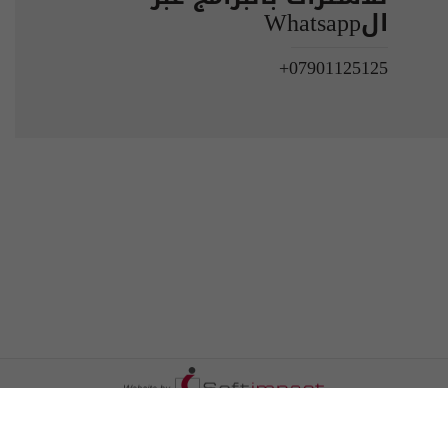
الWhatsapp
07901125125+
الترددات
اتصل بنا
اعلن معنا