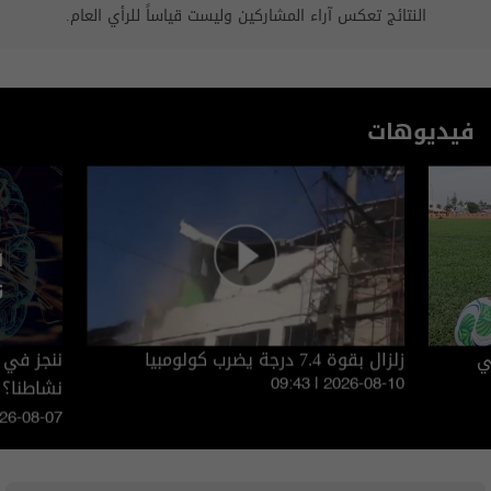
النتائج تعكس آراء المشاركين وليست قياساً للرأي العام.
فيديوهات
ي
زلزال بقوة 7.4 درجة يضرب كولومبيا
ننجز في 
نشاطنا؟
09:43 | 2026-08-10
026-08-07