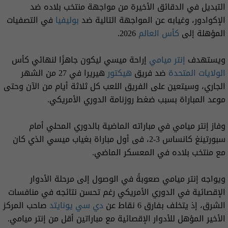
التبديل في الدقائق الأخيرة من مواجهة منتخب بلاده ضد
الإكوادور، وغيابه عن المواجهة التالية ضد
بوليفيا
في التصفيات
المؤهلة إلى
كأس العالم
2026.
ويستهدف
إنتر ميامي
إراحة ميسي ليكون جاهزًا لنهائي كأس
الولايات المتحدة
ضد فريق
هيكتور
هيريرا في 27 من الشهر
الجاري، وسيتعين على الفريق اللعب كل ثلاثة أيام من الآن وحتى
موعد المباراة بسبب ضغط روزنامة الدوري الأمريكي.
وفاز إنتر ميامي في مباراته الماضية بالدوري المحلي أمام
سبورتينغ كانساس 3-2، فى أول مباراة بغياب ميسي الذي كان
مع منتخب بلاده في المعسكر الماضي.
ويواجه إنتر ميامي صعوبةً في الوصول إلى مرحلة الأدوار
الإقصائية في الدوري الأمريكي رغم تحسن نتائجه في منافسات
الشرق، إذ يتخلف بفارق 6 نقاط عن
دي سي يونايتد
صاحب المركز
الأخير المؤهل للأدوار الإقصائية مع مباراتين أقل من إنتر ميامي.