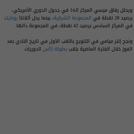
ويحتل رفاق ميسي المركز الـ14 في جدول الدوري الأمريكي،
برصيد 28 نقطة في
المجموعة الشرقية
، بينما يحل أتلانتا
يونايتد
في المركز السادس برصيد 42 نقطة، في المجموعة ذاتها.
ونجح إنتر ميامي في التتويج باللقب الأول في تاريخ النادي بعد
الفوز خلال الفترة الماضية بلقب
بطولة كأس
الدوريات.