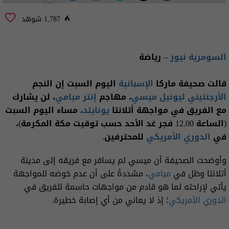
1,787 شوهد
السومرية نيوز
– رياضة
قالت صحيفة ماركا
الإسبانية
اليوم السبت إن النجم
الأرجنتيني ليونيل ميسي
، مهاجم
إنتر ميامي
، لن يشارك
مع الفريق في مواجهة أتلانتا
يونايتد
، مساء اليوم السبت
(الساعة 12.00 فجر غد الأحد حسب توقيت مكة المكرمة)،
في
الدوري الأمريكي
للمحترفين.
وأوضحت الصحيفة أن ميسي لم يسافر مع فريقه إلى مدينة
أتلانتا وظل في
ميامي
، مشددةً على أن عدم خوضه للمواجهة
يأتي لإراحته لما هو قادم من مواجهات حاسمة للفريق في
الدوري الأمريكي
؛ إذ لا يعاني من أي إصابة خطيرة.