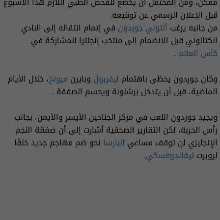
ممكن، ومن المحتمل أن يخضع للفحص الطبي اللازم هذا الأسبوع
قبل الإعلان الرسمي عن توقيعه.
من جانبه يرغب
أنتوني جوردون
في إتمام انتقاله إلى النادي
الكتالوني قبل الانضمام إلى منتخب إنجلترا للمشاركة في
كأس العالم
.
وكان جوردون يحظى باهتمام
ليفربول
وبايرن
ميونخ
، خلال الأيام
الماضية، قبل أن يتدخل برشلونة ويحسم الصفقة .
ويجيد جوردون اللعب في مركز الجناحين الأيسر والأيمن، بجانب
رأس الحربة، لكن التقارير الصحفية أشارت إلى أن صفقة النجم
الإنجليزي لن توقف مساعي
البارسا
نحو ضم مهاجم جديد خلفًا
لروبرت
ليفاندوفسكي
.