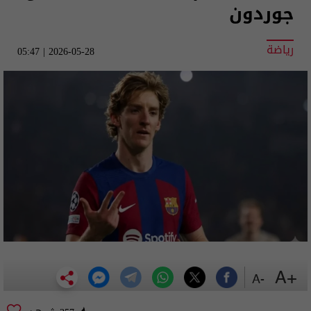
جوردون
رياضة
2026-05-28 | 05:47
+A
-A