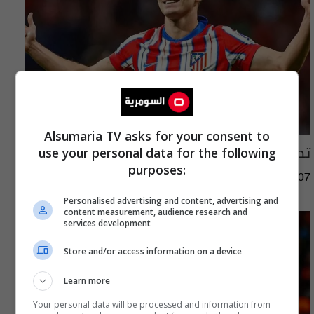
Alsumaria TV asks for your consent to
تطورات جديدة بشأن انتقال ألفاريز الى برشلونة
use your personal data for the following
purposes:
06:33 | 2026-08-07
Personalised advertising and content, advertising and
content measurement, audience research and
services development
Store and/or access information on a device
Learn more
Your personal data will be processed and information from