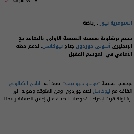
357 شوهد
السومرية نيوز
ـ رياضة
حسم برشلونة صفقته الصيفية الأولى، بالتعاقد مع
الإنجليزي
أنتوني جوردون
جناح
نيوكاسل
، لدعم خطه
الأمامي في الموسم المقبل.
وبحسب صحيفة "
موندو ديبورتيفو
"، فقد أتم
النادي الكتالوني
اتفاقه مع
نيوكاسل
لضم جوردون، ومن المتوقع وصوله إلى
برشلونة قريبًا لإجراء الفحوصات الطبية قبل إعلان الصفقة رسميًا.