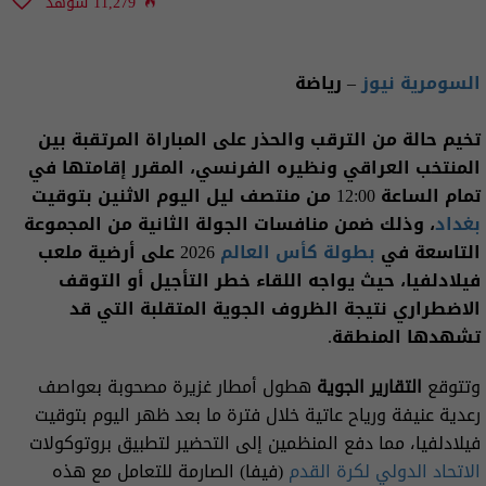
11,279 شوهد
السومرية نيوز
– رياضة
تخيم حالة من الترقب والحذر على المباراة المرتقبة بين
المنتخب العراقي ونظيره الفرنسي، المقرر إقامتها في
تمام الساعة 12:00 من منتصف ليل اليوم الاثنين بتوقيت
بغداد
، وذلك ضمن منافسات الجولة الثانية من المجموعة
التاسعة في
بطولة كأس العالم
2026 على أرضية ملعب
فيلادلفيا، حيث يواجه اللقاء خطر التأجيل أو التوقف
الاضطراري نتيجة الظروف الجوية المتقلبة التي قد
تشهدها المنطقة.
وتتوقع
التقارير الجوية
هطول أمطار غزيرة مصحوبة بعواصف
رعدية عنيفة ورياح عاتية خلال فترة ما بعد ظهر اليوم بتوقيت
فيلادلفيا، مما دفع المنظمين إلى التحضير لتطبيق بروتوكولات
الاتحاد الدولي لكرة القدم
(فيفا) الصارمة للتعامل مع هذه