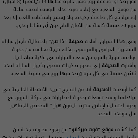
فور رصد أي صاعقة برق ضمن دائرة قطرها 13 كيلومتراً (8 أميال)
من موقع الملعب، مع إعادة ضبط عداد التوقف لنصف ساعة
إضافية مع كل صاعقة جديدة، ولا يُسمح باستئناف اللعب إلا بعد
مرور 30 دقيقة كاملة من الأمان التام دون أي نشاط رعدي.
وفي هذا السياق، أفادت
صحيفة "ذا صن"
باحتمالية تأجيل مباراة
المنتخبين العراقي والفرنسي، وذلك نتيجة مخاوف من حدوث
عواصف قوية بالقرب من ملعب المباراة في ولاية فيلادلفيا.
وأشارت
الصحيفة
إلى صدور تحذيرات تقضي بتأجيل المباراة لمدة
ثلاثين دقيقة في كل مرة يُرصد فيها برق في محيط الملعب.
كما أوضحت
الصحيفة
أنه من المرجح تقييد الأنشطة الخارجية في
فيلادلفيا وسط توقعات بحدوث اضطرابات في حركة المرور، مع
وجود احتمالية لإغلاق منتزه "ليمون هيل" المخصص للجماهير
قبل موعده المحدد.
كما كشف
موقع "فوت ميركاتو"
عن وجود مخاوف جدية من
تأجيل المباراة المرتقبة بين
العراق
وفرنسا، نتيجة توقعات بحدوث