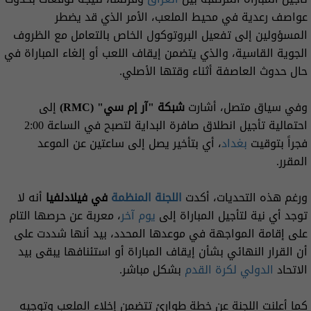
عواصف رعدية في محيط الملعب، الأمر الذي قد يضطر
المسؤولين إلى تفعيل البروتوكول الخاص بالتعامل مع الظروف
الجوية القاسية، والذي يتضمن إيقاف اللعب أو إلغاء المباراة في
حال حدوث العاصفة أثناء وقتها الأصلي.
وفي سياق متصل، أشارت
شبكة "آر إم سي" (RMC)
إلى
احتمالية تأجيل انطلاق صافرة البداية لتصبح في الساعة 2:00
فجراً بتوقيت
بغداد
، أي بتأخير يصل إلى ساعتين عن الموعد
المقرر.
ورغم هذه التحديات، أكدت
اللجنة المنظمة
في فيلادلفيا
أنه لا
توجد أي نية لتأجيل المباراة إلى
يوم آخر
، معربة عن حرصها التام
على إقامة المواجهة في موعدها المحدد، بيد أنها شددت على
أن القرار النهائي بشأن إيقاف المباراة أو استئنافها يبقى بيد
الاتحاد
الدولي لكرة القدم
بشكل مباشر.
كما أعلنت اللجنة عن خطة طوارئ تتضمن إخلاء الملعب وتوجيه