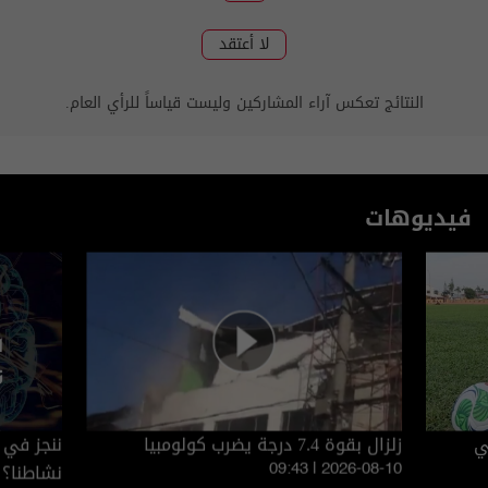
لا أعتقد
النتائج تعكس آراء المشاركين وليست قياساً للرأي العام.
فيديوهات
ي
زلزال بقوة 7.4 درجة يضرب كولومبيا
ننجز في 
نشاطنا؟
09:43 | 2026-08-10