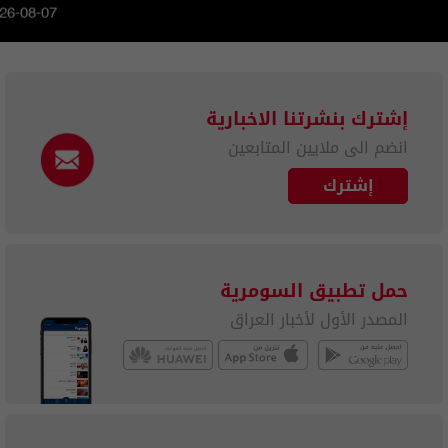
026-08-07
إشترك بنشرتنا الاخبارية
انضم الى ملايين المتابعين
إشترك
حمل تطبيق السومرية
المصدر الأول لأخبار العراق