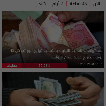
الآن
48 ساعة
7 أيام
شهر
بعد توقعات المالية النيابية باحتمالية توزيع الرواتب كل 45
يوما.. تصريح جديد بشان الرواتب
محليات
02:36 | 2026-08-10
32.28%