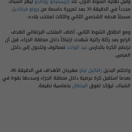
وقبل نهاية الشوط الأول، عاد
كريستيانو
رونالدو
ليهز الشباك
مجدداً في الدقيقة 39 بعد تمريرة حاسمة من
برونو فرنانديز
،
مسجلاً هدفه الشخصي الثاني والثالث لمنتخب بلاده.
ومع انطلاق الشوط الثاني، أضاف المنتخب البرتغالي الهدف
الرابع بعد ركلة ركنية شهدت ارتباكاً داخل منطقة الجزاء، قبل أن
ترتطم الكرة بالحارس
عبد الواحد
نعماتوف وتتحول إلى داخل
المرمى.
واختتم البديل
رافائيل لياو
مهرجان الأهداف في الدقيقة 86،
بعدما استقبل كرة عرضية داخل منطقة الجزاء وسددها بقوة في
الشباك، ليؤكد تفوق
البرتغال
بخماسية نظيفة.