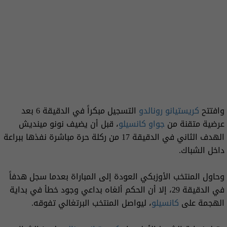
وافتتح
كريستيانو رونالدو
التسجيل مبكراً في الدقيقة 6 بعد
عرضية متقنة من
جواو كانسيلو
، قبل أن يضيف نونو مينديش
الهدف الثاني في الدقيقة 17 من ركلة حرة مباشرة نفذها ببراعة
داخل الشباك.
وحاول المنتخب الأوزبكي العودة إلى المباراة بعدما سجل هدفاً
في الدقيقة 29، إلا أن الحكم ألغاه بداعي وجود خطأ في بداية
الهجمة على
كانسيلو
، ليواصل المنتخب البرتغالي تفوقه.