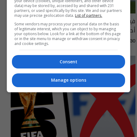
your device (cookies, unique identifiers, and other device
data) may be stored by, accessed by and shared with 231
partners, or used specifically by this site. We and our partners
may use precise geolocation data.
List of partners.
فيفا يفتح تحقيقا مع لاعبي الأرجنتين بسبب
Some vendors may process your personal data on the basis
أحداث مونديال 2026
of legitimate interest, which you can object to by managing
your options below. Look for a link at the bottom of this page
or in the site menu to manage or withdraw consent in privacy
01:45 | 2026-07-30
and cookie settings.
Consent
Manage options