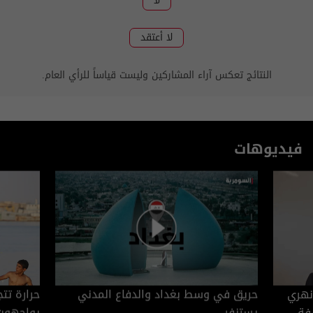
لا
لا أعتقد
النتائج تعكس آراء المشاركين وليست قياساً للرأي العام.
فيديوهات
 نهري
حريق في وسط بغداد والدفاع المدني
فة
يستنفر
يواجهون 